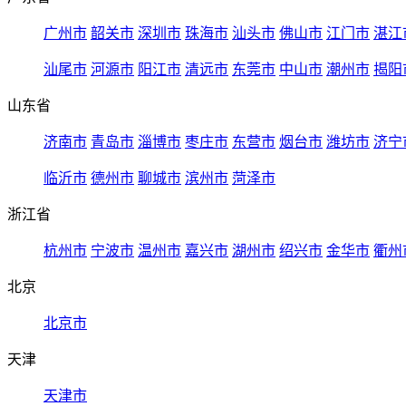
广州市
韶关市
深圳市
珠海市
汕头市
佛山市
江门市
湛江
汕尾市
河源市
阳江市
清远市
东莞市
中山市
潮州市
揭阳
山东省
济南市
青岛市
淄博市
枣庄市
东营市
烟台市
潍坊市
济宁
临沂市
德州市
聊城市
滨州市
菏泽市
浙江省
杭州市
宁波市
温州市
嘉兴市
湖州市
绍兴市
金华市
衢州
北京
北京市
天津
天津市