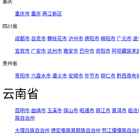
重庆
重庆市
重庆
两江新区
四川省
成都市
自贡市
攀枝花市
泸州市
德阳市
绵阳市
广元市
遂
宜宾市
广安市
达州市
雅安市
巴中市
资阳市
阿坝藏族羌
贵州省
贵阳市
六盘水市
遵义市
安顺市
毕节市
铜仁市
黔西南布
云南省
昆明市
曲靖市
玉溪市
保山市
昭通市
丽江市
普洱市
临沧
族自治州
大理白族自治州
德宏傣族景颇族自治州
怒江傈僳族自治