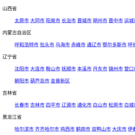
山西省
太原市
大同市
阳泉市
长治市
晋城市
朔州市
晋中市
运城
内蒙古自治区
呼和浩特市
包头市
乌海市
赤峰市
通辽市
鄂尔多斯市
呼
辽宁省
沈阳市
大连市
鞍山市
抚顺市
本溪市
丹东市
锦州市
营口
朝阳市
葫芦岛市
金普新区
吉林省
长春市
吉林市
四平市
辽源市
通化市
白山市
松原市
白城
黑龙江省
哈尔滨市
齐齐哈尔市
鸡西市
鹤岗市
双鸭山市
大庆市
伊