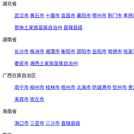
湖北省
武汉市
黄石市
十堰市
宜昌市
襄阳市
鄂州市
荆门市
孝感
恩施土家族苗族自治州
直辖县级
湖南省
长沙市
株洲市
湘潭市
衡阳市
邵阳市
岳阳市
常德市
张家
娄底市
湘西土家族苗族自治州
广西壮族自治区
南宁市
柳州市
桂林市
梧州市
北海市
防城港市
钦州市
贵
来宾市
崇左市
海南省
海口市
三亚市
三沙市
直辖县级