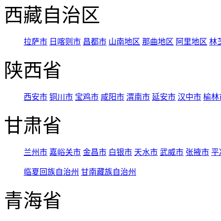
西藏自治区
拉萨市
日喀则市
昌都市
山南地区
那曲地区
阿里地区
林
陕西省
西安市
铜川市
宝鸡市
咸阳市
渭南市
延安市
汉中市
榆林
甘肃省
兰州市
嘉峪关市
金昌市
白银市
天水市
武威市
张掖市
平
临夏回族自治州
甘南藏族自治州
青海省