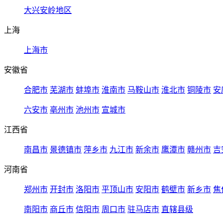
大兴安岭地区
上海
上海市
安徽省
合肥市
芜湖市
蚌埠市
淮南市
马鞍山市
淮北市
铜陵市
安
六安市
亳州市
池州市
宣城市
江西省
南昌市
景德镇市
萍乡市
九江市
新余市
鹰潭市
赣州市
吉
河南省
郑州市
开封市
洛阳市
平顶山市
安阳市
鹤壁市
新乡市
焦
南阳市
商丘市
信阳市
周口市
驻马店市
直辖县级