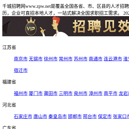
千城招聘网www.zpw.net是覆盖全国各省、市、区县的人
历，企业可直招本地人才，一站式解决全国求职招工需求。 2026
江苏省
南京市
无锡市
徐州市
常州市
苏州市
南通市
连云港市
淮
宿迁市
福建省
福州市
厦门市
莆田市
三明市
泉州市
漳州市
南平市
龙岩
河北省
石家庄市
唐山市
秦皇岛市
邯郸市
邢台市
保定市
张家口
广东省