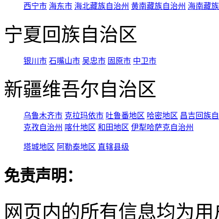
西宁市
海东市
海北藏族自治州
黄南藏族自治州
海南藏族
宁夏回族自治区
银川市
石嘴山市
吴忠市
固原市
中卫市
新疆维吾尔自治区
乌鲁木齐市
克拉玛依市
吐鲁番地区
哈密地区
昌吉回族自
克孜自治州
喀什地区
和田地区
伊犁哈萨克自治州
塔城地区
阿勒泰地区
直辖县级
免责声明：
网页内的所有信息均为用