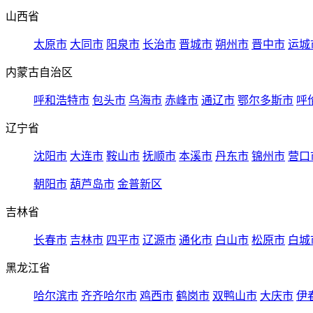
山西省
太原市
大同市
阳泉市
长治市
晋城市
朔州市
晋中市
运城
内蒙古自治区
呼和浩特市
包头市
乌海市
赤峰市
通辽市
鄂尔多斯市
呼
辽宁省
沈阳市
大连市
鞍山市
抚顺市
本溪市
丹东市
锦州市
营口
朝阳市
葫芦岛市
金普新区
吉林省
长春市
吉林市
四平市
辽源市
通化市
白山市
松原市
白城
黑龙江省
哈尔滨市
齐齐哈尔市
鸡西市
鹤岗市
双鸭山市
大庆市
伊