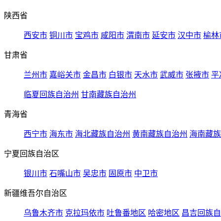
陕西省
西安市
铜川市
宝鸡市
咸阳市
渭南市
延安市
汉中市
榆林
甘肃省
兰州市
嘉峪关市
金昌市
白银市
天水市
武威市
张掖市
平
临夏回族自治州
甘南藏族自治州
青海省
西宁市
海东市
海北藏族自治州
黄南藏族自治州
海南藏族
宁夏回族自治区
银川市
石嘴山市
吴忠市
固原市
中卫市
新疆维吾尔自治区
乌鲁木齐市
克拉玛依市
吐鲁番地区
哈密地区
昌吉回族自