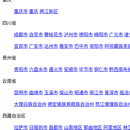
重庆市
重庆
两江新区
四川省
成都市
自贡市
攀枝花市
泸州市
德阳市
绵阳市
广元市
遂
宜宾市
广安市
达州市
雅安市
巴中市
资阳市
阿坝藏族羌
贵州省
贵阳市
六盘水市
遵义市
安顺市
毕节市
铜仁市
黔西南布
云南省
昆明市
曲靖市
玉溪市
保山市
昭通市
丽江市
普洱市
临沧
大理白族自治州
德宏傣族景颇族自治州
怒江傈僳族自治
西藏自治区
拉萨市
日喀则市
昌都市
山南地区
那曲地区
阿里地区
林