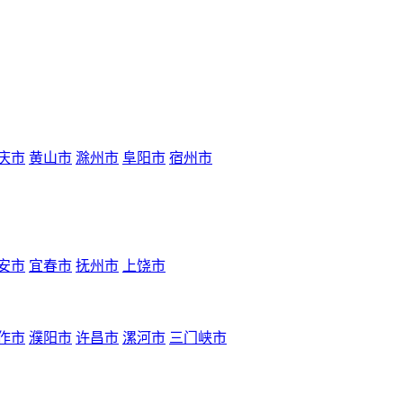
庆市
黄山市
滁州市
阜阳市
宿州市
安市
宜春市
抚州市
上饶市
作市
濮阳市
许昌市
漯河市
三门峡市