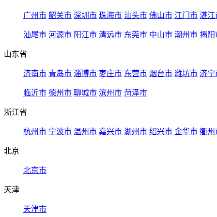
广州市
韶关市
深圳市
珠海市
汕头市
佛山市
江门市
湛江
汕尾市
河源市
阳江市
清远市
东莞市
中山市
潮州市
揭阳
山东省
济南市
青岛市
淄博市
枣庄市
东营市
烟台市
潍坊市
济宁
临沂市
德州市
聊城市
滨州市
菏泽市
浙江省
杭州市
宁波市
温州市
嘉兴市
湖州市
绍兴市
金华市
衢州
北京
北京市
天津
天津市