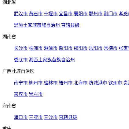
湖北省
武汉市
黄石市
十堰市
宜昌市
襄阳市
鄂州市
荆门市
孝感
恩施土家族苗族自治州
直辖县级
湖南省
长沙市
株洲市
湘潭市
衡阳市
邵阳市
岳阳市
常德市
张家
娄底市
湘西土家族苗族自治州
广西壮族自治区
南宁市
柳州市
桂林市
梧州市
北海市
防城港市
钦州市
贵
来宾市
崇左市
海南省
海口市
三亚市
三沙市
直辖县级
重庆