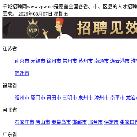
千城招聘网www.zpw.net是覆盖全国各省、市、区县的
需求。 2026年08月07日 星期五
江苏省
南京市
无锡市
徐州市
常州市
苏州市
南通市
连云港市
淮
宿迁市
福建省
福州市
厦门市
莆田市
三明市
泉州市
漳州市
南平市
龙岩
河北省
石家庄市
唐山市
秦皇岛市
邯郸市
邢台市
保定市
张家口
广东省