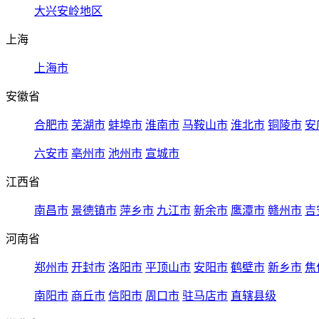
大兴安岭地区
上海
上海市
安徽省
合肥市
芜湖市
蚌埠市
淮南市
马鞍山市
淮北市
铜陵市
安
六安市
亳州市
池州市
宣城市
江西省
南昌市
景德镇市
萍乡市
九江市
新余市
鹰潭市
赣州市
吉
河南省
郑州市
开封市
洛阳市
平顶山市
安阳市
鹤壁市
新乡市
焦
南阳市
商丘市
信阳市
周口市
驻马店市
直辖县级