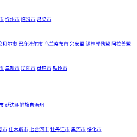
市
忻州市
临汾市
吕梁市
伦贝尔市
巴彦淖尔市
乌兰察布市
兴安盟
锡林郭勒盟
阿拉善盟
市
阜新市
辽阳市
盘锦市
铁岭市
市
延边朝鲜族自治州
春市
佳木斯市
七台河市
牡丹江市
黑河市
绥化市