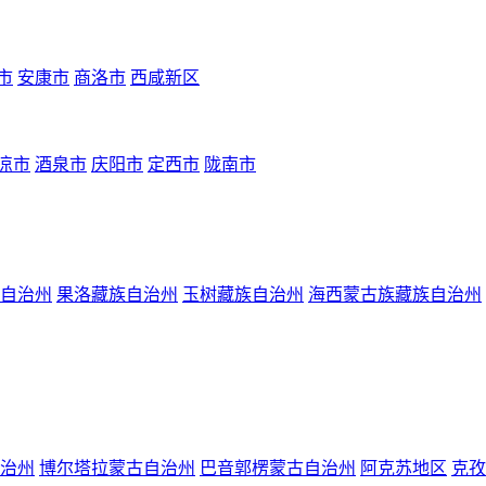
市
安康市
商洛市
西咸新区
凉市
酒泉市
庆阳市
定西市
陇南市
自治州
果洛藏族自治州
玉树藏族自治州
海西蒙古族藏族自治州
治州
博尔塔拉蒙古自治州
巴音郭楞蒙古自治州
阿克苏地区
克孜