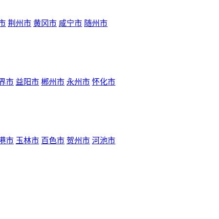
市
荆州市
黄冈市
咸宁市
随州市
界市
益阳市
郴州市
永州市
怀化市
港市
玉林市
百色市
贺州市
河池市