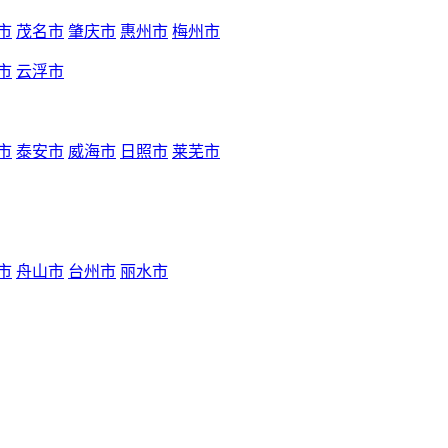
市
茂名市
肇庆市
惠州市
梅州市
市
云浮市
市
泰安市
威海市
日照市
莱芜市
市
舟山市
台州市
丽水市