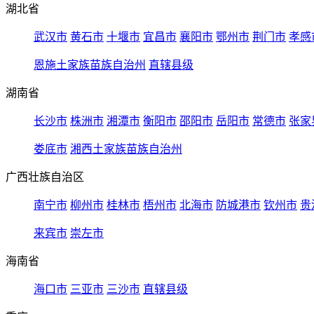
湖北省
武汉市
黄石市
十堰市
宜昌市
襄阳市
鄂州市
荆门市
孝感
恩施土家族苗族自治州
直辖县级
湖南省
长沙市
株洲市
湘潭市
衡阳市
邵阳市
岳阳市
常德市
张家
娄底市
湘西土家族苗族自治州
广西壮族自治区
南宁市
柳州市
桂林市
梧州市
北海市
防城港市
钦州市
贵
来宾市
崇左市
海南省
海口市
三亚市
三沙市
直辖县级