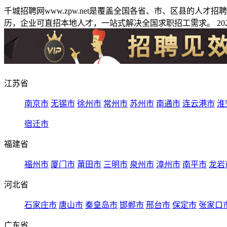
千城招聘网www.zpw.net是覆盖全国各省、市、区县的人
历，企业可直招本地人才，一站式解决全国求职招工需求。 2026
江苏省
南京市
无锡市
徐州市
常州市
苏州市
南通市
连云港市
淮
宿迁市
福建省
福州市
厦门市
莆田市
三明市
泉州市
漳州市
南平市
龙岩
河北省
石家庄市
唐山市
秦皇岛市
邯郸市
邢台市
保定市
张家口
广东省