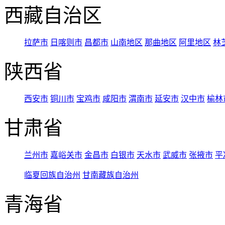
西藏自治区
拉萨市
日喀则市
昌都市
山南地区
那曲地区
阿里地区
林
陕西省
西安市
铜川市
宝鸡市
咸阳市
渭南市
延安市
汉中市
榆林
甘肃省
兰州市
嘉峪关市
金昌市
白银市
天水市
武威市
张掖市
平
临夏回族自治州
甘南藏族自治州
青海省