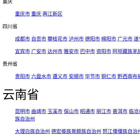
重庆
重庆市
重庆
两江新区
四川省
成都市
自贡市
攀枝花市
泸州市
德阳市
绵阳市
广元市
遂
宜宾市
广安市
达州市
雅安市
巴中市
资阳市
阿坝藏族羌
贵州省
贵阳市
六盘水市
遵义市
安顺市
毕节市
铜仁市
黔西南布
云南省
昆明市
曲靖市
玉溪市
保山市
昭通市
丽江市
普洱市
临沧
族自治州
大理白族自治州
德宏傣族景颇族自治州
怒江傈僳族自治