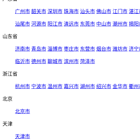
广州市
韶关市
深圳市
珠海市
汕头市
佛山市
江门市
湛江
汕尾市
河源市
阳江市
清远市
东莞市
中山市
潮州市
揭阳
山东省
济南市
青岛市
淄博市
枣庄市
东营市
烟台市
潍坊市
济宁
临沂市
德州市
聊城市
滨州市
菏泽市
浙江省
杭州市
宁波市
温州市
嘉兴市
湖州市
绍兴市
金华市
衢州
北京
北京市
天津
天津市