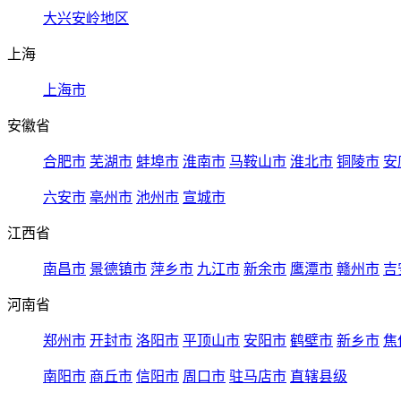
大兴安岭地区
上海
上海市
安徽省
合肥市
芜湖市
蚌埠市
淮南市
马鞍山市
淮北市
铜陵市
安
六安市
亳州市
池州市
宣城市
江西省
南昌市
景德镇市
萍乡市
九江市
新余市
鹰潭市
赣州市
吉
河南省
郑州市
开封市
洛阳市
平顶山市
安阳市
鹤壁市
新乡市
焦
南阳市
商丘市
信阳市
周口市
驻马店市
直辖县级