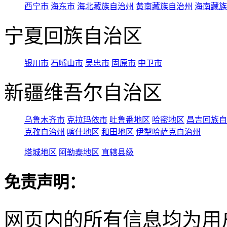
西宁市
海东市
海北藏族自治州
黄南藏族自治州
海南藏族
宁夏回族自治区
银川市
石嘴山市
吴忠市
固原市
中卫市
新疆维吾尔自治区
乌鲁木齐市
克拉玛依市
吐鲁番地区
哈密地区
昌吉回族自
克孜自治州
喀什地区
和田地区
伊犁哈萨克自治州
塔城地区
阿勒泰地区
直辖县级
免责声明：
网页内的所有信息均为用