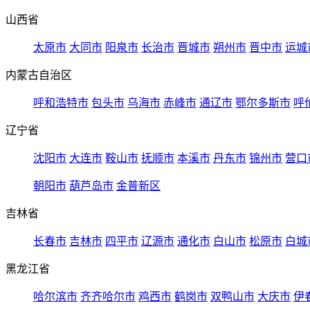
山西省
太原市
大同市
阳泉市
长治市
晋城市
朔州市
晋中市
运城
内蒙古自治区
呼和浩特市
包头市
乌海市
赤峰市
通辽市
鄂尔多斯市
呼
辽宁省
沈阳市
大连市
鞍山市
抚顺市
本溪市
丹东市
锦州市
营口
朝阳市
葫芦岛市
金普新区
吉林省
长春市
吉林市
四平市
辽源市
通化市
白山市
松原市
白城
黑龙江省
哈尔滨市
齐齐哈尔市
鸡西市
鹤岗市
双鸭山市
大庆市
伊