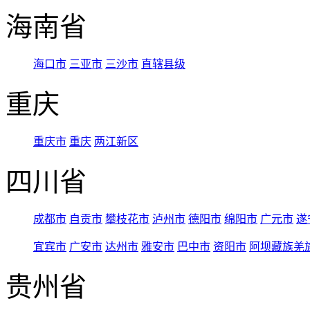
海南省
海口市
三亚市
三沙市
直辖县级
重庆
重庆市
重庆
两江新区
四川省
成都市
自贡市
攀枝花市
泸州市
德阳市
绵阳市
广元市
遂
宜宾市
广安市
达州市
雅安市
巴中市
资阳市
阿坝藏族羌
贵州省