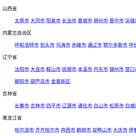
山西省
太原市
大同市
阳泉市
长治市
晋城市
朔州市
晋中市
运城
内蒙古自治区
呼和浩特市
包头市
乌海市
赤峰市
通辽市
鄂尔多斯市
呼
辽宁省
沈阳市
大连市
鞍山市
抚顺市
本溪市
丹东市
锦州市
营口
朝阳市
葫芦岛市
金普新区
吉林省
长春市
吉林市
四平市
辽源市
通化市
白山市
松原市
白城
黑龙江省
哈尔滨市
齐齐哈尔市
鸡西市
鹤岗市
双鸭山市
大庆市
伊