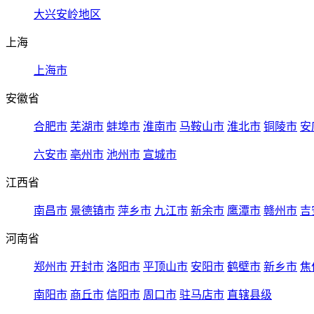
大兴安岭地区
上海
上海市
安徽省
合肥市
芜湖市
蚌埠市
淮南市
马鞍山市
淮北市
铜陵市
安
六安市
亳州市
池州市
宣城市
江西省
南昌市
景德镇市
萍乡市
九江市
新余市
鹰潭市
赣州市
吉
河南省
郑州市
开封市
洛阳市
平顶山市
安阳市
鹤壁市
新乡市
焦
南阳市
商丘市
信阳市
周口市
驻马店市
直辖县级