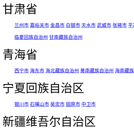
甘肃省
兰州市
嘉峪关市
金昌市
白银市
天水市
武威市
张掖市
平
临夏回族自治州
甘南藏族自治州
青海省
西宁市
海东市
海北藏族自治州
黄南藏族自治州
海南藏族
宁夏回族自治区
银川市
石嘴山市
吴忠市
固原市
中卫市
新疆维吾尔自治区