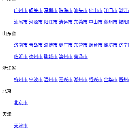
广州市
韶关市
深圳市
珠海市
汕头市
佛山市
江门市
湛江
汕尾市
河源市
阳江市
清远市
东莞市
中山市
潮州市
揭阳
山东省
济南市
青岛市
淄博市
枣庄市
东营市
烟台市
潍坊市
济宁
临沂市
德州市
聊城市
滨州市
菏泽市
浙江省
杭州市
宁波市
温州市
嘉兴市
湖州市
绍兴市
金华市
衢州
北京
北京市
天津
天津市