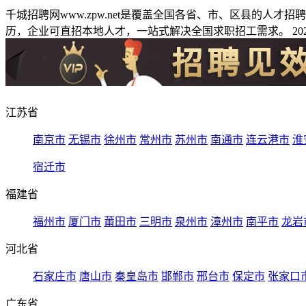
千城招聘网www.zpw.net是覆盖全国各省、市、区县的人
历，企业可直招本地人才，一站式解决全国求职招工需求。 2026
江苏省
南京市
无锡市
徐州市
常州市
苏州市
南通市
连云港市
淮
宿迁市
福建省
福州市
厦门市
莆田市
三明市
泉州市
漳州市
南平市
龙岩
河北省
石家庄市
唐山市
秦皇岛市
邯郸市
邢台市
保定市
张家口
广东省