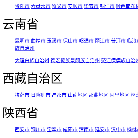
贵阳市
六盘水市
遵义市
安顺市
毕节市
铜仁市
黔西南布
云南省
昆明市
曲靖市
玉溪市
保山市
昭通市
丽江市
普洱市
临沧
族自治州
大理白族自治州
德宏傣族景颇族自治州
怒江傈僳族自治
西藏自治区
拉萨市
日喀则市
昌都市
山南地区
那曲地区
阿里地区
林
陕西省
西安市
铜川市
宝鸡市
咸阳市
渭南市
延安市
汉中市
榆林