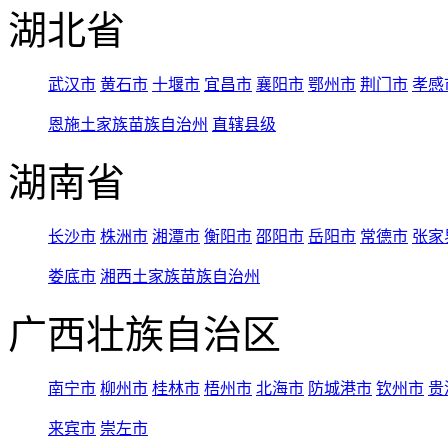
湖北省
武汉市
黄石市
十堰市
宜昌市
襄阳市
鄂州市
荆门市
孝感
恩施土家族苗族自治州
直辖县级
湖南省
长沙市
株洲市
湘潭市
衡阳市
邵阳市
岳阳市
常德市
张家
娄底市
湘西土家族苗族自治州
广西壮族自治区
南宁市
柳州市
桂林市
梧州市
北海市
防城港市
钦州市
贵
来宾市
崇左市