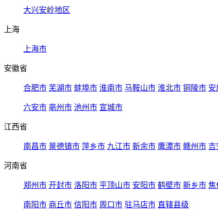
大兴安岭地区
上海
上海市
安徽省
合肥市
芜湖市
蚌埠市
淮南市
马鞍山市
淮北市
铜陵市
安
六安市
亳州市
池州市
宣城市
江西省
南昌市
景德镇市
萍乡市
九江市
新余市
鹰潭市
赣州市
吉
河南省
郑州市
开封市
洛阳市
平顶山市
安阳市
鹤壁市
新乡市
焦
南阳市
商丘市
信阳市
周口市
驻马店市
直辖县级