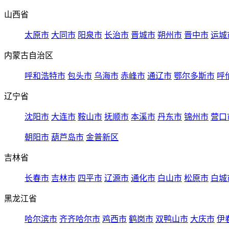
山西省
太原市
大同市
阳泉市
长治市
晋城市
朔州市
晋中市
运城
内蒙古自治区
呼和浩特市
包头市
乌海市
赤峰市
通辽市
鄂尔多斯市
呼
辽宁省
沈阳市
大连市
鞍山市
抚顺市
本溪市
丹东市
锦州市
营口
朝阳市
葫芦岛市
金普新区
吉林省
长春市
吉林市
四平市
辽源市
通化市
白山市
松原市
白城
黑龙江省
哈尔滨市
齐齐哈尔市
鸡西市
鹤岗市
双鸭山市
大庆市
伊