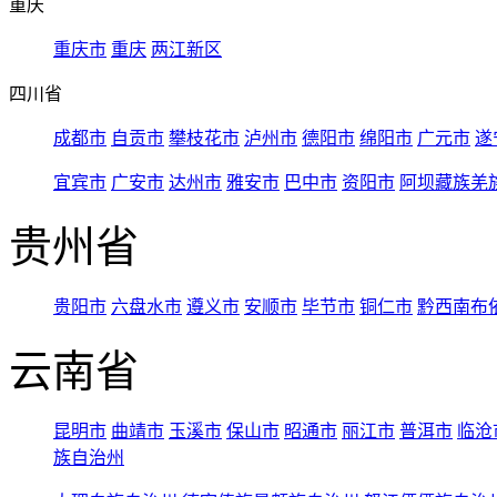
重庆
重庆市
重庆
两江新区
四川省
成都市
自贡市
攀枝花市
泸州市
德阳市
绵阳市
广元市
遂
宜宾市
广安市
达州市
雅安市
巴中市
资阳市
阿坝藏族羌
贵州省
贵阳市
六盘水市
遵义市
安顺市
毕节市
铜仁市
黔西南布
云南省
昆明市
曲靖市
玉溪市
保山市
昭通市
丽江市
普洱市
临沧
族自治州