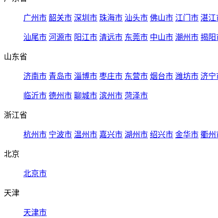
广州市
韶关市
深圳市
珠海市
汕头市
佛山市
江门市
湛江
汕尾市
河源市
阳江市
清远市
东莞市
中山市
潮州市
揭阳
山东省
济南市
青岛市
淄博市
枣庄市
东营市
烟台市
潍坊市
济宁
临沂市
德州市
聊城市
滨州市
菏泽市
浙江省
杭州市
宁波市
温州市
嘉兴市
湖州市
绍兴市
金华市
衢州
北京
北京市
天津
天津市