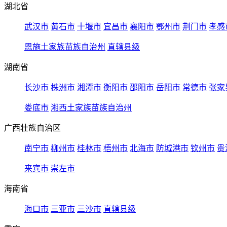
湖北省
武汉市
黄石市
十堰市
宜昌市
襄阳市
鄂州市
荆门市
孝感
恩施土家族苗族自治州
直辖县级
湖南省
长沙市
株洲市
湘潭市
衡阳市
邵阳市
岳阳市
常德市
张家
娄底市
湘西土家族苗族自治州
广西壮族自治区
南宁市
柳州市
桂林市
梧州市
北海市
防城港市
钦州市
贵
来宾市
崇左市
海南省
海口市
三亚市
三沙市
直辖县级