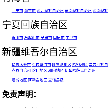
西宁市
海东市
海北藏族自治州
黄南藏族自治州
海南藏族
宁夏回族自治区
银川市
石嘴山市
吴忠市
固原市
中卫市
新疆维吾尔自治区
乌鲁木齐市
克拉玛依市
吐鲁番地区
哈密地区
昌吉回族自
克孜自治州
喀什地区
和田地区
伊犁哈萨克自治州
塔城地区
阿勒泰地区
直辖县级
免责声明：