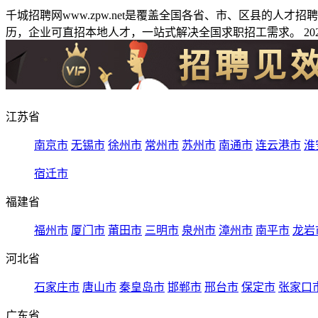
千城招聘网www.zpw.net是覆盖全国各省、市、区县的人
历，企业可直招本地人才，一站式解决全国求职招工需求。 2026
江苏省
南京市
无锡市
徐州市
常州市
苏州市
南通市
连云港市
淮
宿迁市
福建省
福州市
厦门市
莆田市
三明市
泉州市
漳州市
南平市
龙岩
河北省
石家庄市
唐山市
秦皇岛市
邯郸市
邢台市
保定市
张家口
广东省