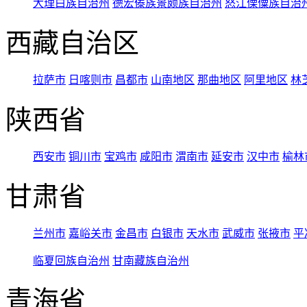
大理白族自治州
德宏傣族景颇族自治州
怒江傈僳族自治
西藏自治区
拉萨市
日喀则市
昌都市
山南地区
那曲地区
阿里地区
林
陕西省
西安市
铜川市
宝鸡市
咸阳市
渭南市
延安市
汉中市
榆林
甘肃省
兰州市
嘉峪关市
金昌市
白银市
天水市
武威市
张掖市
平
临夏回族自治州
甘南藏族自治州
青海省