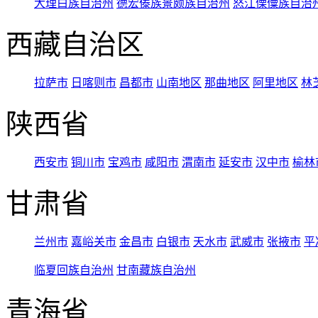
大理白族自治州
德宏傣族景颇族自治州
怒江傈僳族自治
西藏自治区
拉萨市
日喀则市
昌都市
山南地区
那曲地区
阿里地区
林
陕西省
西安市
铜川市
宝鸡市
咸阳市
渭南市
延安市
汉中市
榆林
甘肃省
兰州市
嘉峪关市
金昌市
白银市
天水市
武威市
张掖市
平
临夏回族自治州
甘南藏族自治州
青海省