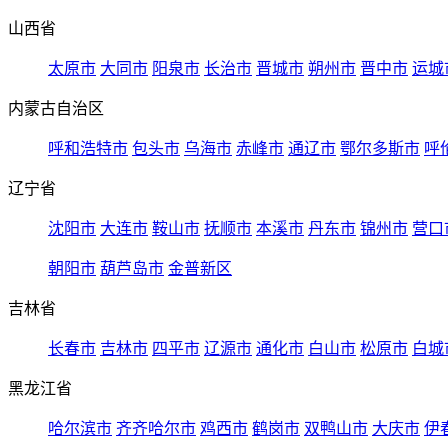
山西省
太原市
大同市
阳泉市
长治市
晋城市
朔州市
晋中市
运城
内蒙古自治区
呼和浩特市
包头市
乌海市
赤峰市
通辽市
鄂尔多斯市
呼
辽宁省
沈阳市
大连市
鞍山市
抚顺市
本溪市
丹东市
锦州市
营口
朝阳市
葫芦岛市
金普新区
吉林省
长春市
吉林市
四平市
辽源市
通化市
白山市
松原市
白城
黑龙江省
哈尔滨市
齐齐哈尔市
鸡西市
鹤岗市
双鸭山市
大庆市
伊