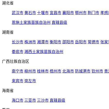
湖北省
武汉市
黄石市
十堰市
宜昌市
襄阳市
鄂州市
荆门市
孝感
恩施土家族苗族自治州
直辖县级
湖南省
长沙市
株洲市
湘潭市
衡阳市
邵阳市
岳阳市
常德市
张家
娄底市
湘西土家族苗族自治州
广西壮族自治区
南宁市
柳州市
桂林市
梧州市
北海市
防城港市
钦州市
贵
来宾市
崇左市
海南省
海口市
三亚市
三沙市
直辖县级