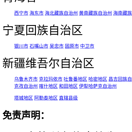
西宁市
海东市
海北藏族自治州
黄南藏族自治州
海南藏族
宁夏回族自治区
银川市
石嘴山市
吴忠市
固原市
中卫市
新疆维吾尔自治区
乌鲁木齐市
克拉玛依市
吐鲁番地区
哈密地区
昌吉回族自
克孜自治州
喀什地区
和田地区
伊犁哈萨克自治州
塔城地区
阿勒泰地区
直辖县级
免责声明：