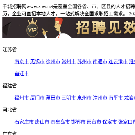
千城招聘网www.zpw.net是覆盖全国各省、市、区县的人
历，企业可直招本地人才，一站式解决全国求职招工需求。 2026
江苏省
南京市
无锡市
徐州市
常州市
苏州市
南通市
连云港市
淮
宿迁市
福建省
福州市
厦门市
莆田市
三明市
泉州市
漳州市
南平市
龙岩
河北省
石家庄市
唐山市
秦皇岛市
邯郸市
邢台市
保定市
张家口
广东省