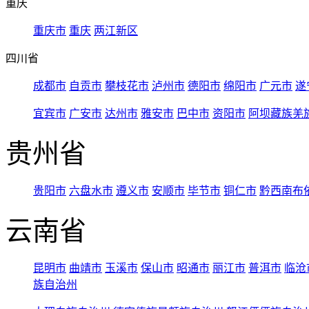
重庆
重庆市
重庆
两江新区
四川省
成都市
自贡市
攀枝花市
泸州市
德阳市
绵阳市
广元市
遂
宜宾市
广安市
达州市
雅安市
巴中市
资阳市
阿坝藏族羌
贵州省
贵阳市
六盘水市
遵义市
安顺市
毕节市
铜仁市
黔西南布
云南省
昆明市
曲靖市
玉溪市
保山市
昭通市
丽江市
普洱市
临沧
族自治州