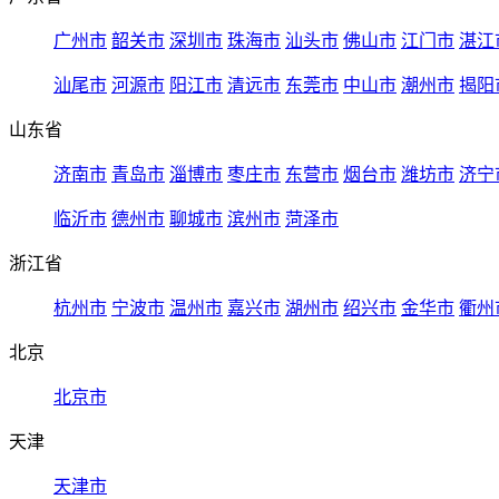
广州市
韶关市
深圳市
珠海市
汕头市
佛山市
江门市
湛江
汕尾市
河源市
阳江市
清远市
东莞市
中山市
潮州市
揭阳
山东省
济南市
青岛市
淄博市
枣庄市
东营市
烟台市
潍坊市
济宁
临沂市
德州市
聊城市
滨州市
菏泽市
浙江省
杭州市
宁波市
温州市
嘉兴市
湖州市
绍兴市
金华市
衢州
北京
北京市
天津
天津市