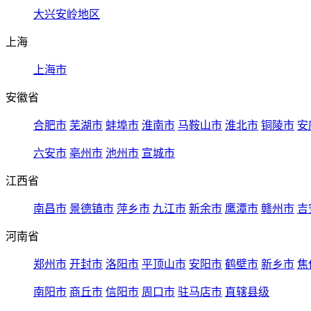
大兴安岭地区
上海
上海市
安徽省
合肥市
芜湖市
蚌埠市
淮南市
马鞍山市
淮北市
铜陵市
安
六安市
亳州市
池州市
宣城市
江西省
南昌市
景德镇市
萍乡市
九江市
新余市
鹰潭市
赣州市
吉
河南省
郑州市
开封市
洛阳市
平顶山市
安阳市
鹤壁市
新乡市
焦
南阳市
商丘市
信阳市
周口市
驻马店市
直辖县级