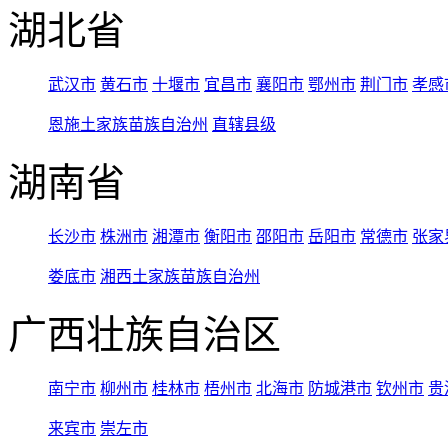
湖北省
武汉市
黄石市
十堰市
宜昌市
襄阳市
鄂州市
荆门市
孝感
恩施土家族苗族自治州
直辖县级
湖南省
长沙市
株洲市
湘潭市
衡阳市
邵阳市
岳阳市
常德市
张家
娄底市
湘西土家族苗族自治州
广西壮族自治区
南宁市
柳州市
桂林市
梧州市
北海市
防城港市
钦州市
贵
来宾市
崇左市