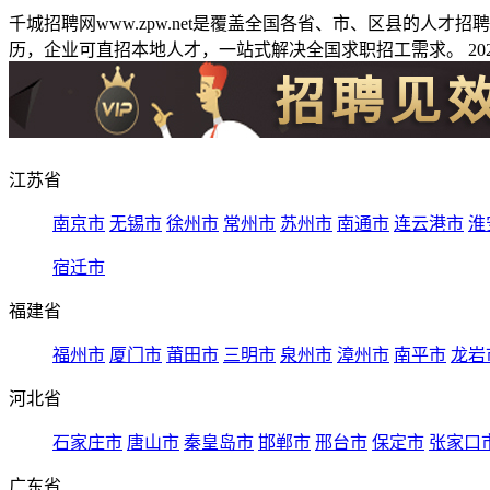
千城招聘网www.zpw.net是覆盖全国各省、市、区县的人
历，企业可直招本地人才，一站式解决全国求职招工需求。 2026
江苏省
南京市
无锡市
徐州市
常州市
苏州市
南通市
连云港市
淮
宿迁市
福建省
福州市
厦门市
莆田市
三明市
泉州市
漳州市
南平市
龙岩
河北省
石家庄市
唐山市
秦皇岛市
邯郸市
邢台市
保定市
张家口
广东省