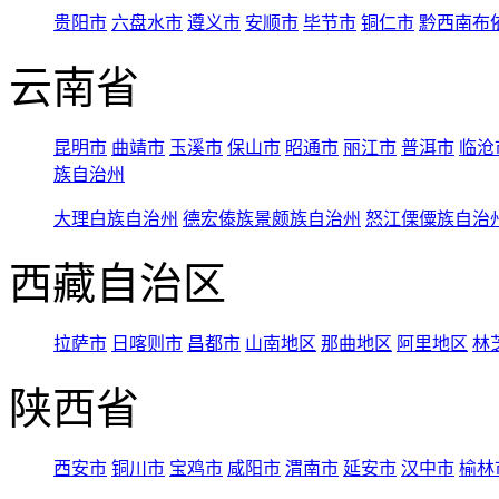
贵阳市
六盘水市
遵义市
安顺市
毕节市
铜仁市
黔西南布
云南省
昆明市
曲靖市
玉溪市
保山市
昭通市
丽江市
普洱市
临沧
族自治州
大理白族自治州
德宏傣族景颇族自治州
怒江傈僳族自治
西藏自治区
拉萨市
日喀则市
昌都市
山南地区
那曲地区
阿里地区
林
陕西省
西安市
铜川市
宝鸡市
咸阳市
渭南市
延安市
汉中市
榆林