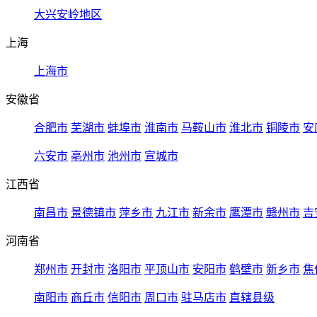
大兴安岭地区
上海
上海市
安徽省
合肥市
芜湖市
蚌埠市
淮南市
马鞍山市
淮北市
铜陵市
安
六安市
亳州市
池州市
宣城市
江西省
南昌市
景德镇市
萍乡市
九江市
新余市
鹰潭市
赣州市
吉
河南省
郑州市
开封市
洛阳市
平顶山市
安阳市
鹤壁市
新乡市
焦
南阳市
商丘市
信阳市
周口市
驻马店市
直辖县级