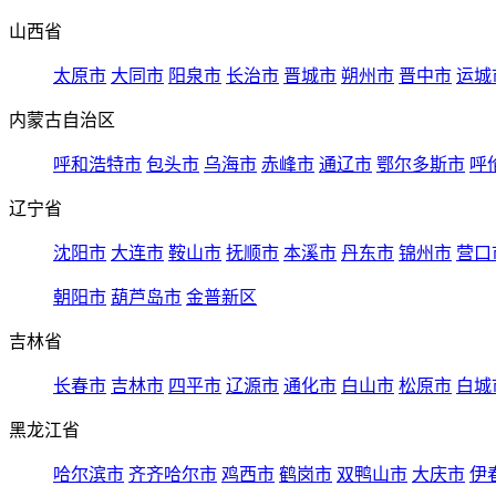
山西省
太原市
大同市
阳泉市
长治市
晋城市
朔州市
晋中市
运城
内蒙古自治区
呼和浩特市
包头市
乌海市
赤峰市
通辽市
鄂尔多斯市
呼
辽宁省
沈阳市
大连市
鞍山市
抚顺市
本溪市
丹东市
锦州市
营口
朝阳市
葫芦岛市
金普新区
吉林省
长春市
吉林市
四平市
辽源市
通化市
白山市
松原市
白城
黑龙江省
哈尔滨市
齐齐哈尔市
鸡西市
鹤岗市
双鸭山市
大庆市
伊