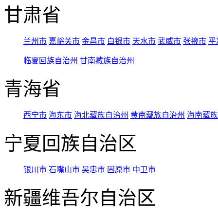
甘肃省
兰州市
嘉峪关市
金昌市
白银市
天水市
武威市
张掖市
平
临夏回族自治州
甘南藏族自治州
青海省
西宁市
海东市
海北藏族自治州
黄南藏族自治州
海南藏族
宁夏回族自治区
银川市
石嘴山市
吴忠市
固原市
中卫市
新疆维吾尔自治区