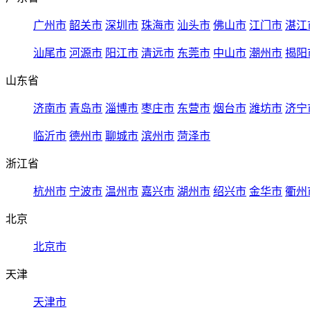
广州市
韶关市
深圳市
珠海市
汕头市
佛山市
江门市
湛江
汕尾市
河源市
阳江市
清远市
东莞市
中山市
潮州市
揭阳
山东省
济南市
青岛市
淄博市
枣庄市
东营市
烟台市
潍坊市
济宁
临沂市
德州市
聊城市
滨州市
菏泽市
浙江省
杭州市
宁波市
温州市
嘉兴市
湖州市
绍兴市
金华市
衢州
北京
北京市
天津
天津市