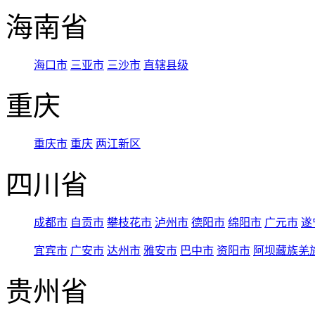
海南省
海口市
三亚市
三沙市
直辖县级
重庆
重庆市
重庆
两江新区
四川省
成都市
自贡市
攀枝花市
泸州市
德阳市
绵阳市
广元市
遂
宜宾市
广安市
达州市
雅安市
巴中市
资阳市
阿坝藏族羌
贵州省