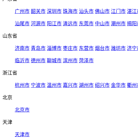
广州市
韶关市
深圳市
珠海市
汕头市
佛山市
江门市
湛江
汕尾市
河源市
阳江市
清远市
东莞市
中山市
潮州市
揭阳
山东省
济南市
青岛市
淄博市
枣庄市
东营市
烟台市
潍坊市
济宁
临沂市
德州市
聊城市
滨州市
菏泽市
浙江省
杭州市
宁波市
温州市
嘉兴市
湖州市
绍兴市
金华市
衢州
北京
北京市
天津
天津市