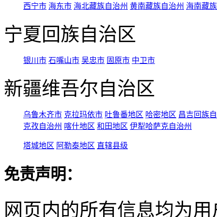
西宁市
海东市
海北藏族自治州
黄南藏族自治州
海南藏族
宁夏回族自治区
银川市
石嘴山市
吴忠市
固原市
中卫市
新疆维吾尔自治区
乌鲁木齐市
克拉玛依市
吐鲁番地区
哈密地区
昌吉回族自
克孜自治州
喀什地区
和田地区
伊犁哈萨克自治州
塔城地区
阿勒泰地区
直辖县级
免责声明：
网页内的所有信息均为用