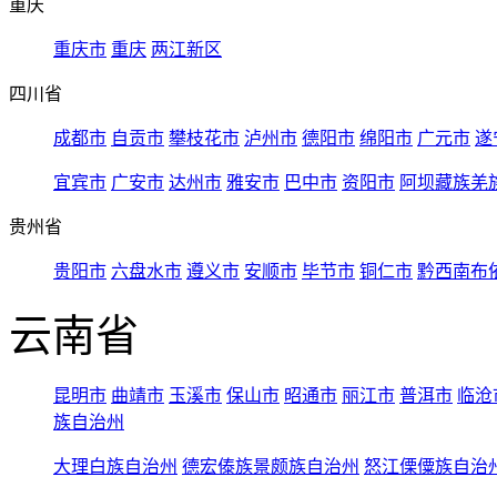
重庆
重庆市
重庆
两江新区
四川省
成都市
自贡市
攀枝花市
泸州市
德阳市
绵阳市
广元市
遂
宜宾市
广安市
达州市
雅安市
巴中市
资阳市
阿坝藏族羌
贵州省
贵阳市
六盘水市
遵义市
安顺市
毕节市
铜仁市
黔西南布
云南省
昆明市
曲靖市
玉溪市
保山市
昭通市
丽江市
普洱市
临沧
族自治州
大理白族自治州
德宏傣族景颇族自治州
怒江傈僳族自治