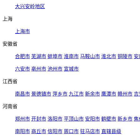
大兴安岭地区
上海
上海市
安徽省
合肥市
芜湖市
蚌埠市
淮南市
马鞍山市
淮北市
铜陵市
安
六安市
亳州市
池州市
宣城市
江西省
南昌市
景德镇市
萍乡市
九江市
新余市
鹰潭市
赣州市
吉
河南省
郑州市
开封市
洛阳市
平顶山市
安阳市
鹤壁市
新乡市
焦
南阳市
商丘市
信阳市
周口市
驻马店市
直辖县级