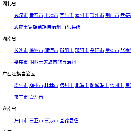
湖北省
武汉市
黄石市
十堰市
宜昌市
襄阳市
鄂州市
荆门市
孝感
恩施土家族苗族自治州
直辖县级
湖南省
长沙市
株洲市
湘潭市
衡阳市
邵阳市
岳阳市
常德市
张家
娄底市
湘西土家族苗族自治州
广西壮族自治区
南宁市
柳州市
桂林市
梧州市
北海市
防城港市
钦州市
贵
来宾市
崇左市
海南省
海口市
三亚市
三沙市
直辖县级