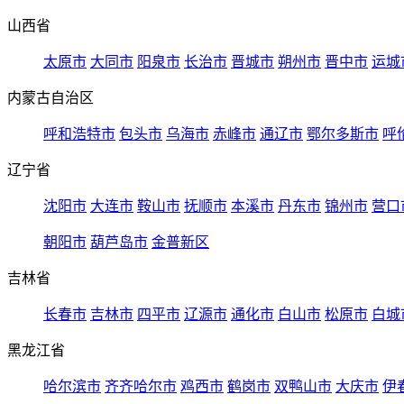
山西省
太原市
大同市
阳泉市
长治市
晋城市
朔州市
晋中市
运城
内蒙古自治区
呼和浩特市
包头市
乌海市
赤峰市
通辽市
鄂尔多斯市
呼
辽宁省
沈阳市
大连市
鞍山市
抚顺市
本溪市
丹东市
锦州市
营口
朝阳市
葫芦岛市
金普新区
吉林省
长春市
吉林市
四平市
辽源市
通化市
白山市
松原市
白城
黑龙江省
哈尔滨市
齐齐哈尔市
鸡西市
鹤岗市
双鸭山市
大庆市
伊