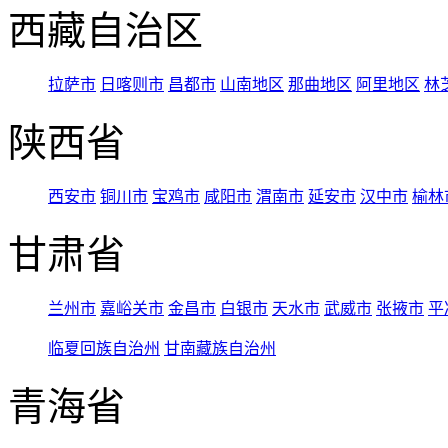
西藏自治区
拉萨市
日喀则市
昌都市
山南地区
那曲地区
阿里地区
林
陕西省
西安市
铜川市
宝鸡市
咸阳市
渭南市
延安市
汉中市
榆林
甘肃省
兰州市
嘉峪关市
金昌市
白银市
天水市
武威市
张掖市
平
临夏回族自治州
甘南藏族自治州
青海省