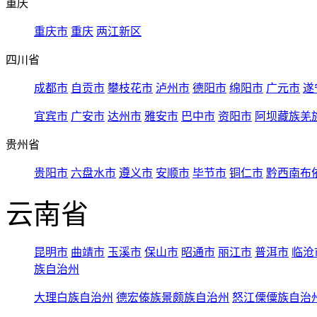
重庆
重庆市
重庆
两江新区
四川省
成都市
自贡市
攀枝花市
泸州市
德阳市
绵阳市
广元市
遂
宜宾市
广安市
达州市
雅安市
巴中市
资阳市
阿坝藏族羌
贵州省
贵阳市
六盘水市
遵义市
安顺市
毕节市
铜仁市
黔西南布
云南省
昆明市
曲靖市
玉溪市
保山市
昭通市
丽江市
普洱市
临沧
族自治州
大理白族自治州
德宏傣族景颇族自治州
怒江傈僳族自治