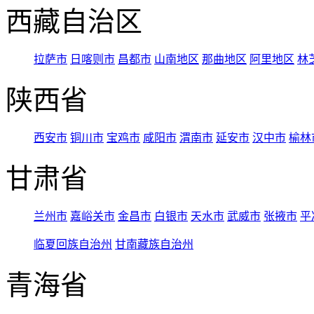
西藏自治区
拉萨市
日喀则市
昌都市
山南地区
那曲地区
阿里地区
林
陕西省
西安市
铜川市
宝鸡市
咸阳市
渭南市
延安市
汉中市
榆林
甘肃省
兰州市
嘉峪关市
金昌市
白银市
天水市
武威市
张掖市
平
临夏回族自治州
甘南藏族自治州
青海省