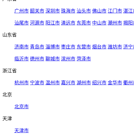
广州市
韶关市
深圳市
珠海市
汕头市
佛山市
江门市
湛江
汕尾市
河源市
阳江市
清远市
东莞市
中山市
潮州市
揭阳
山东省
济南市
青岛市
淄博市
枣庄市
东营市
烟台市
潍坊市
济宁
临沂市
德州市
聊城市
滨州市
菏泽市
浙江省
杭州市
宁波市
温州市
嘉兴市
湖州市
绍兴市
金华市
衢州
北京
北京市
天津
天津市