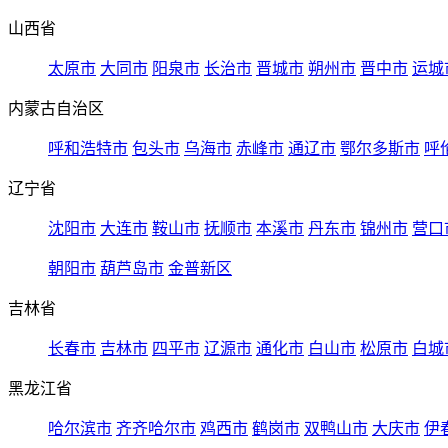
山西省
太原市
大同市
阳泉市
长治市
晋城市
朔州市
晋中市
运城
内蒙古自治区
呼和浩特市
包头市
乌海市
赤峰市
通辽市
鄂尔多斯市
呼
辽宁省
沈阳市
大连市
鞍山市
抚顺市
本溪市
丹东市
锦州市
营口
朝阳市
葫芦岛市
金普新区
吉林省
长春市
吉林市
四平市
辽源市
通化市
白山市
松原市
白城
黑龙江省
哈尔滨市
齐齐哈尔市
鸡西市
鹤岗市
双鸭山市
大庆市
伊