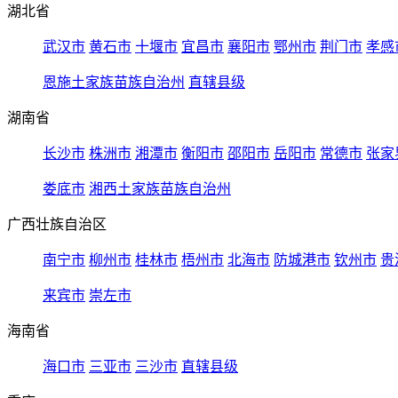
湖北省
武汉市
黄石市
十堰市
宜昌市
襄阳市
鄂州市
荆门市
孝感
恩施土家族苗族自治州
直辖县级
湖南省
长沙市
株洲市
湘潭市
衡阳市
邵阳市
岳阳市
常德市
张家
娄底市
湘西土家族苗族自治州
广西壮族自治区
南宁市
柳州市
桂林市
梧州市
北海市
防城港市
钦州市
贵
来宾市
崇左市
海南省
海口市
三亚市
三沙市
直辖县级