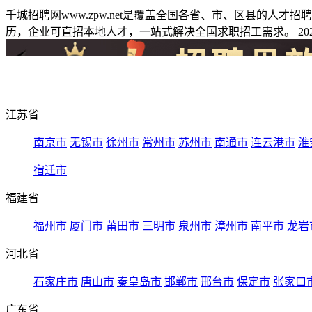
千城招聘网www.zpw.net是覆盖全国各省、市、区县的人
历，企业可直招本地人才，一站式解决全国求职招工需求。 2026
江苏省
南京市
无锡市
徐州市
常州市
苏州市
南通市
连云港市
淮
宿迁市
福建省
福州市
厦门市
莆田市
三明市
泉州市
漳州市
南平市
龙岩
河北省
石家庄市
唐山市
秦皇岛市
邯郸市
邢台市
保定市
张家口
广东省