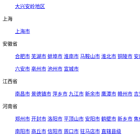
大兴安岭地区
上海
上海市
安徽省
合肥市
芜湖市
蚌埠市
淮南市
马鞍山市
淮北市
铜陵市
安
六安市
亳州市
池州市
宣城市
江西省
南昌市
景德镇市
萍乡市
九江市
新余市
鹰潭市
赣州市
吉
河南省
郑州市
开封市
洛阳市
平顶山市
安阳市
鹤壁市
新乡市
焦
南阳市
商丘市
信阳市
周口市
驻马店市
直辖县级