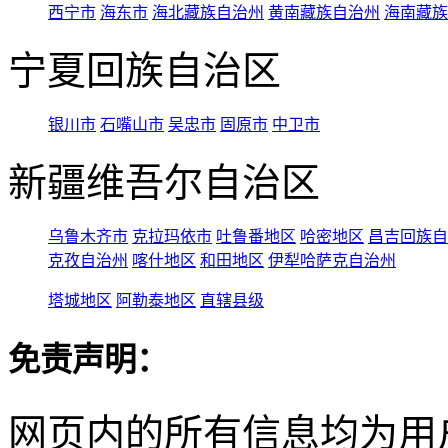
西宁市
海东市
海北藏族自治州
黄南藏族自治州
海南藏族
宁夏回族自治区
银川市
石嘴山市
吴忠市
固原市
中卫市
新疆维吾尔自治区
乌鲁木齐市
克拉玛依市
吐鲁番地区
哈密地区
昌吉回族自
克孜自治州
喀什地区
和田地区
伊犁哈萨克自治州
塔城地区
阿勒泰地区
直辖县级
免责声明：
网页内的所有信息均为用