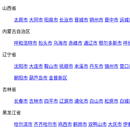
山西省
太原市
大同市
阳泉市
长治市
晋城市
朔州市
晋中市
运城
内蒙古自治区
呼和浩特市
包头市
乌海市
赤峰市
通辽市
鄂尔多斯市
呼
辽宁省
沈阳市
大连市
鞍山市
抚顺市
本溪市
丹东市
锦州市
营口
朝阳市
葫芦岛市
金普新区
吉林省
长春市
吉林市
四平市
辽源市
通化市
白山市
松原市
白城
黑龙江省
哈尔滨市
齐齐哈尔市
鸡西市
鹤岗市
双鸭山市
大庆市
伊