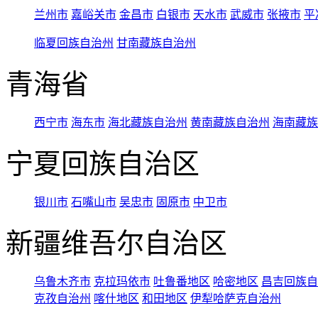
兰州市
嘉峪关市
金昌市
白银市
天水市
武威市
张掖市
平
临夏回族自治州
甘南藏族自治州
青海省
西宁市
海东市
海北藏族自治州
黄南藏族自治州
海南藏族
宁夏回族自治区
银川市
石嘴山市
吴忠市
固原市
中卫市
新疆维吾尔自治区
乌鲁木齐市
克拉玛依市
吐鲁番地区
哈密地区
昌吉回族自
克孜自治州
喀什地区
和田地区
伊犁哈萨克自治州