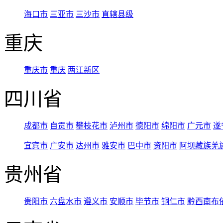
海口市
三亚市
三沙市
直辖县级
重庆
重庆市
重庆
两江新区
四川省
成都市
自贡市
攀枝花市
泸州市
德阳市
绵阳市
广元市
遂
宜宾市
广安市
达州市
雅安市
巴中市
资阳市
阿坝藏族羌
贵州省
贵阳市
六盘水市
遵义市
安顺市
毕节市
铜仁市
黔西南布