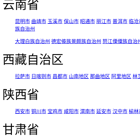
云南省
昆明市
曲靖市
玉溪市
保山市
昭通市
丽江市
普洱市
临沧
族自治州
大理白族自治州
德宏傣族景颇族自治州
怒江傈僳族自治
西藏自治区
拉萨市
日喀则市
昌都市
山南地区
那曲地区
阿里地区
林
陕西省
西安市
铜川市
宝鸡市
咸阳市
渭南市
延安市
汉中市
榆林
甘肃省