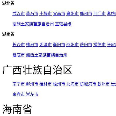
湖北省
武汉市
黄石市
十堰市
宜昌市
襄阳市
鄂州市
荆门市
孝感
恩施土家族苗族自治州
直辖县级
湖南省
长沙市
株洲市
湘潭市
衡阳市
邵阳市
岳阳市
常德市
张家
娄底市
湘西土家族苗族自治州
广西壮族自治区
南宁市
柳州市
桂林市
梧州市
北海市
防城港市
钦州市
贵
来宾市
崇左市
海南省