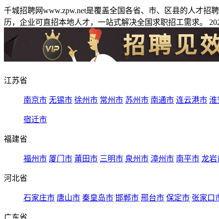
千城招聘网www.zpw.net是覆盖全国各省、市、区县的人
历，企业可直招本地人才，一站式解决全国求职招工需求。 2026
江苏省
南京市
无锡市
徐州市
常州市
苏州市
南通市
连云港市
淮
宿迁市
福建省
福州市
厦门市
莆田市
三明市
泉州市
漳州市
南平市
龙岩
河北省
石家庄市
唐山市
秦皇岛市
邯郸市
邢台市
保定市
张家口
广东省