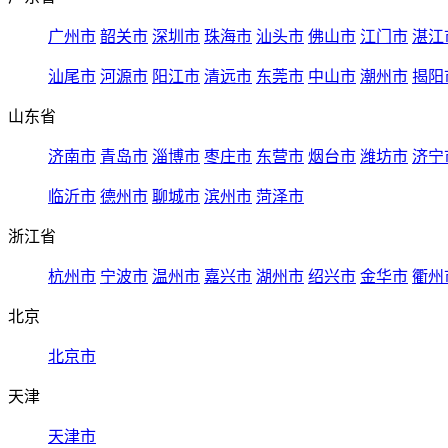
广州市
韶关市
深圳市
珠海市
汕头市
佛山市
江门市
湛江
汕尾市
河源市
阳江市
清远市
东莞市
中山市
潮州市
揭阳
山东省
济南市
青岛市
淄博市
枣庄市
东营市
烟台市
潍坊市
济宁
临沂市
德州市
聊城市
滨州市
菏泽市
浙江省
杭州市
宁波市
温州市
嘉兴市
湖州市
绍兴市
金华市
衢州
北京
北京市
天津
天津市