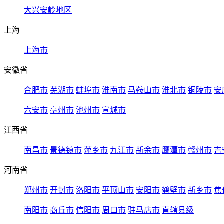
大兴安岭地区
上海
上海市
安徽省
合肥市
芜湖市
蚌埠市
淮南市
马鞍山市
淮北市
铜陵市
安
六安市
亳州市
池州市
宣城市
江西省
南昌市
景德镇市
萍乡市
九江市
新余市
鹰潭市
赣州市
吉
河南省
郑州市
开封市
洛阳市
平顶山市
安阳市
鹤壁市
新乡市
焦
南阳市
商丘市
信阳市
周口市
驻马店市
直辖县级