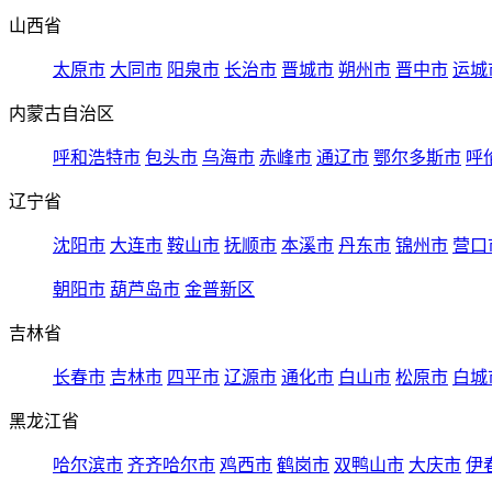
山西省
太原市
大同市
阳泉市
长治市
晋城市
朔州市
晋中市
运城
内蒙古自治区
呼和浩特市
包头市
乌海市
赤峰市
通辽市
鄂尔多斯市
呼
辽宁省
沈阳市
大连市
鞍山市
抚顺市
本溪市
丹东市
锦州市
营口
朝阳市
葫芦岛市
金普新区
吉林省
长春市
吉林市
四平市
辽源市
通化市
白山市
松原市
白城
黑龙江省
哈尔滨市
齐齐哈尔市
鸡西市
鹤岗市
双鸭山市
大庆市
伊