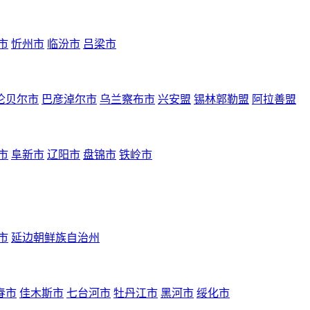
市
忻州市
临汾市
吕梁市
伦贝尔市
巴彦淖尔市
乌兰察布市
兴安盟
锡林郭勒盟
阿拉善盟
市
阜新市
辽阳市
盘锦市
铁岭市
市
延边朝鲜族自治州
春市
佳木斯市
七台河市
牡丹江市
黑河市
绥化市