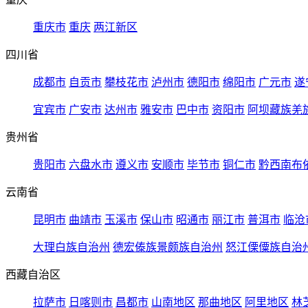
重庆市
重庆
两江新区
四川省
成都市
自贡市
攀枝花市
泸州市
德阳市
绵阳市
广元市
遂
宜宾市
广安市
达州市
雅安市
巴中市
资阳市
阿坝藏族羌
贵州省
贵阳市
六盘水市
遵义市
安顺市
毕节市
铜仁市
黔西南布
云南省
昆明市
曲靖市
玉溪市
保山市
昭通市
丽江市
普洱市
临沧
大理白族自治州
德宏傣族景颇族自治州
怒江傈僳族自治
西藏自治区
拉萨市
日喀则市
昌都市
山南地区
那曲地区
阿里地区
林