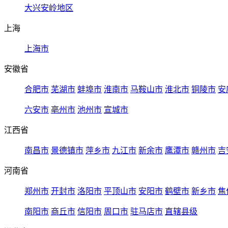
大兴安岭地区
上海
上海市
安徽省
合肥市
芜湖市
蚌埠市
淮南市
马鞍山市
淮北市
铜陵市
安
六安市
亳州市
池州市
宣城市
江西省
南昌市
景德镇市
萍乡市
九江市
新余市
鹰潭市
赣州市
吉
河南省
郑州市
开封市
洛阳市
平顶山市
安阳市
鹤壁市
新乡市
焦
南阳市
商丘市
信阳市
周口市
驻马店市
直辖县级