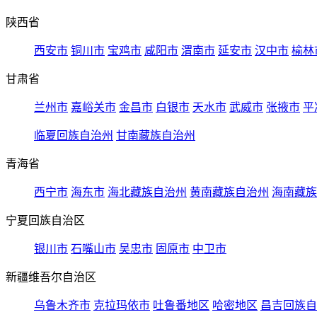
陕西省
西安市
铜川市
宝鸡市
咸阳市
渭南市
延安市
汉中市
榆林
甘肃省
兰州市
嘉峪关市
金昌市
白银市
天水市
武威市
张掖市
平
临夏回族自治州
甘南藏族自治州
青海省
西宁市
海东市
海北藏族自治州
黄南藏族自治州
海南藏族
宁夏回族自治区
银川市
石嘴山市
吴忠市
固原市
中卫市
新疆维吾尔自治区
乌鲁木齐市
克拉玛依市
吐鲁番地区
哈密地区
昌吉回族自