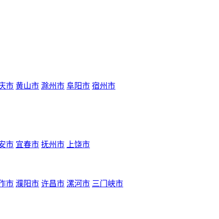
庆市
黄山市
滁州市
阜阳市
宿州市
安市
宜春市
抚州市
上饶市
作市
濮阳市
许昌市
漯河市
三门峡市