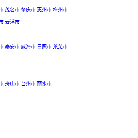
市
茂名市
肇庆市
惠州市
梅州市
市
云浮市
市
泰安市
威海市
日照市
莱芜市
市
舟山市
台州市
丽水市