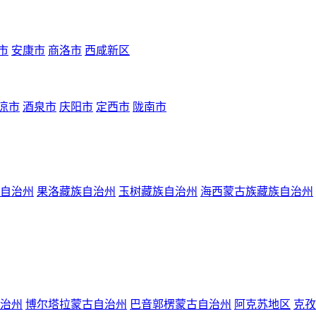
市
安康市
商洛市
西咸新区
凉市
酒泉市
庆阳市
定西市
陇南市
自治州
果洛藏族自治州
玉树藏族自治州
海西蒙古族藏族自治州
治州
博尔塔拉蒙古自治州
巴音郭楞蒙古自治州
阿克苏地区
克孜