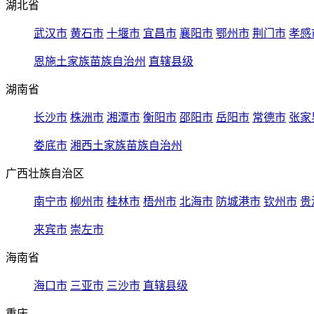
湖北省
武汉市
黄石市
十堰市
宜昌市
襄阳市
鄂州市
荆门市
孝感
恩施土家族苗族自治州
直辖县级
湖南省
长沙市
株洲市
湘潭市
衡阳市
邵阳市
岳阳市
常德市
张家
娄底市
湘西土家族苗族自治州
广西壮族自治区
南宁市
柳州市
桂林市
梧州市
北海市
防城港市
钦州市
贵
来宾市
崇左市
海南省
海口市
三亚市
三沙市
直辖县级
重庆