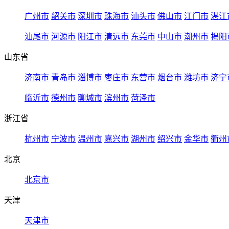
广州市
韶关市
深圳市
珠海市
汕头市
佛山市
江门市
湛江
汕尾市
河源市
阳江市
清远市
东莞市
中山市
潮州市
揭阳
山东省
济南市
青岛市
淄博市
枣庄市
东营市
烟台市
潍坊市
济宁
临沂市
德州市
聊城市
滨州市
菏泽市
浙江省
杭州市
宁波市
温州市
嘉兴市
湖州市
绍兴市
金华市
衢州
北京
北京市
天津
天津市