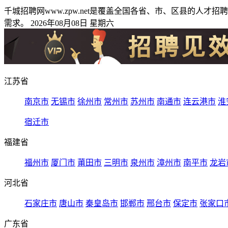
千城招聘网www.zpw.net是覆盖全国各省、市、区县的
需求。 2026年08月08日 星期六
江苏省
南京市
无锡市
徐州市
常州市
苏州市
南通市
连云港市
淮
宿迁市
福建省
福州市
厦门市
莆田市
三明市
泉州市
漳州市
南平市
龙岩
河北省
石家庄市
唐山市
秦皇岛市
邯郸市
邢台市
保定市
张家口
广东省