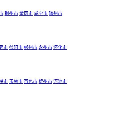
市
荆州市
黄冈市
咸宁市
随州市
界市
益阳市
郴州市
永州市
怀化市
港市
玉林市
百色市
贺州市
河池市