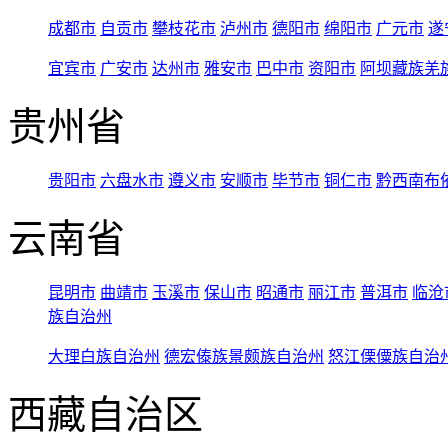
成都市
自贡市
攀枝花市
泸州市
德阳市
绵阳市
广元市
遂
宜宾市
广安市
达州市
雅安市
巴中市
资阳市
阿坝藏族羌
贵州省
贵阳市
六盘水市
遵义市
安顺市
毕节市
铜仁市
黔西南布
云南省
昆明市
曲靖市
玉溪市
保山市
昭通市
丽江市
普洱市
临沧
族自治州
大理白族自治州
德宏傣族景颇族自治州
怒江傈僳族自治
西藏自治区