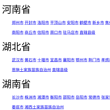
河南省
郑州市
开封市
洛阳市
平顶山市
安阳市
鹤壁市
新乡市
焦
南阳市
商丘市
信阳市
周口市
驻马店市
直辖县级
湖北省
武汉市
黄石市
十堰市
宜昌市
襄阳市
鄂州市
荆门市
孝感
恩施土家族苗族自治州
直辖县级
湖南省
长沙市
株洲市
湘潭市
衡阳市
邵阳市
岳阳市
常德市
张家
娄底市
湘西土家族苗族自治州