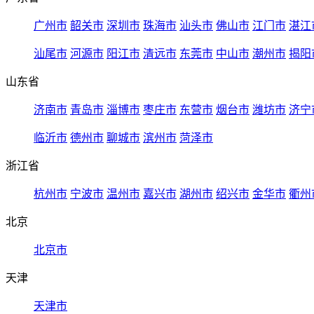
广州市
韶关市
深圳市
珠海市
汕头市
佛山市
江门市
湛江
汕尾市
河源市
阳江市
清远市
东莞市
中山市
潮州市
揭阳
山东省
济南市
青岛市
淄博市
枣庄市
东营市
烟台市
潍坊市
济宁
临沂市
德州市
聊城市
滨州市
菏泽市
浙江省
杭州市
宁波市
温州市
嘉兴市
湖州市
绍兴市
金华市
衢州
北京
北京市
天津
天津市