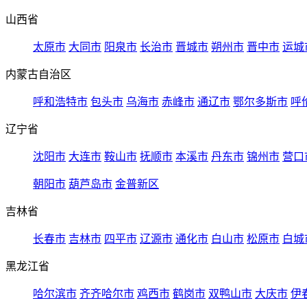
山西省
太原市
大同市
阳泉市
长治市
晋城市
朔州市
晋中市
运城
内蒙古自治区
呼和浩特市
包头市
乌海市
赤峰市
通辽市
鄂尔多斯市
呼
辽宁省
沈阳市
大连市
鞍山市
抚顺市
本溪市
丹东市
锦州市
营口
朝阳市
葫芦岛市
金普新区
吉林省
长春市
吉林市
四平市
辽源市
通化市
白山市
松原市
白城
黑龙江省
哈尔滨市
齐齐哈尔市
鸡西市
鹤岗市
双鸭山市
大庆市
伊