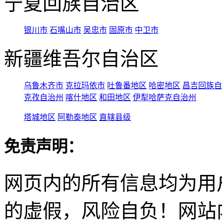
宁夏回族自治区
银川市
石嘴山市
吴忠市
固原市
中卫市
新疆维吾尔自治区
乌鲁木齐市
克拉玛依市
吐鲁番地区
哈密地区
昌吉回族自
克孜自治州
喀什地区
和田地区
伊犁哈萨克自治州
塔城地区
阿勒泰地区
直辖县级
免责声明：
网页内的所有信息均为用
的虚假，风险自负！网站