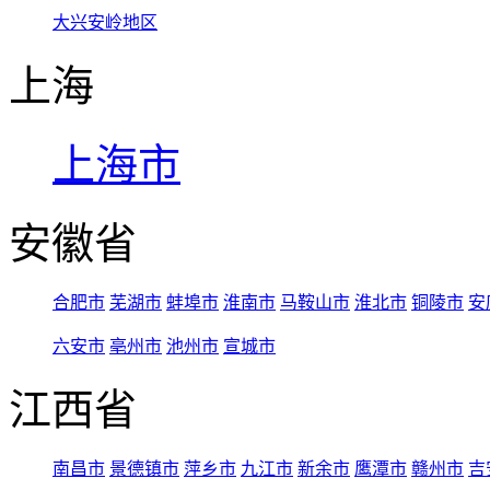
大兴安岭地区
上海
上海市
安徽省
合肥市
芜湖市
蚌埠市
淮南市
马鞍山市
淮北市
铜陵市
安
六安市
亳州市
池州市
宣城市
江西省
南昌市
景德镇市
萍乡市
九江市
新余市
鹰潭市
赣州市
吉