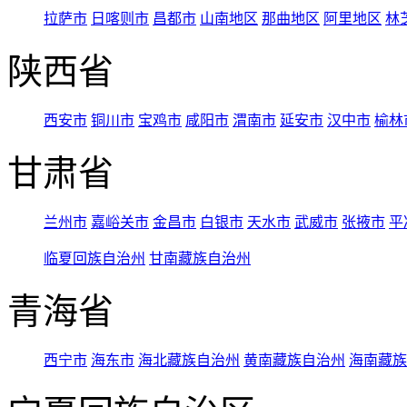
拉萨市
日喀则市
昌都市
山南地区
那曲地区
阿里地区
林
陕西省
西安市
铜川市
宝鸡市
咸阳市
渭南市
延安市
汉中市
榆林
甘肃省
兰州市
嘉峪关市
金昌市
白银市
天水市
武威市
张掖市
平
临夏回族自治州
甘南藏族自治州
青海省
西宁市
海东市
海北藏族自治州
黄南藏族自治州
海南藏族