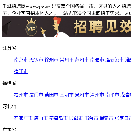
千城招聘网www.zpw.net是覆盖全国各省、市、区县的人
历，企业可直招本地人才，一站式解决全国求职招工需求。 2026
江苏省
南京市
无锡市
徐州市
常州市
苏州市
南通市
连云港市
淮
宿迁市
福建省
福州市
厦门市
莆田市
三明市
泉州市
漳州市
南平市
龙岩
河北省
石家庄市
唐山市
秦皇岛市
邯郸市
邢台市
保定市
张家口
广东省