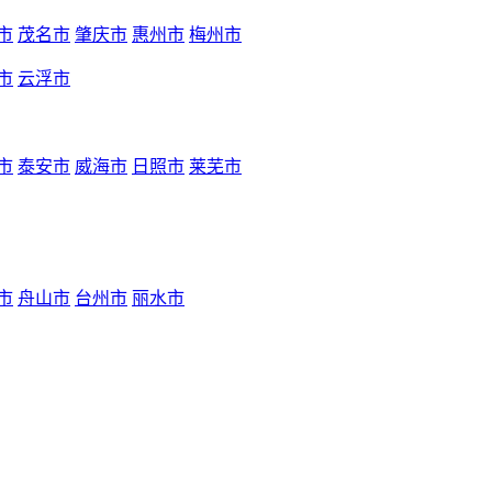
市
茂名市
肇庆市
惠州市
梅州市
市
云浮市
市
泰安市
威海市
日照市
莱芜市
市
舟山市
台州市
丽水市