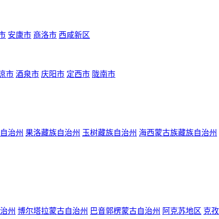
市
安康市
商洛市
西咸新区
凉市
酒泉市
庆阳市
定西市
陇南市
自治州
果洛藏族自治州
玉树藏族自治州
海西蒙古族藏族自治州
治州
博尔塔拉蒙古自治州
巴音郭楞蒙古自治州
阿克苏地区
克孜