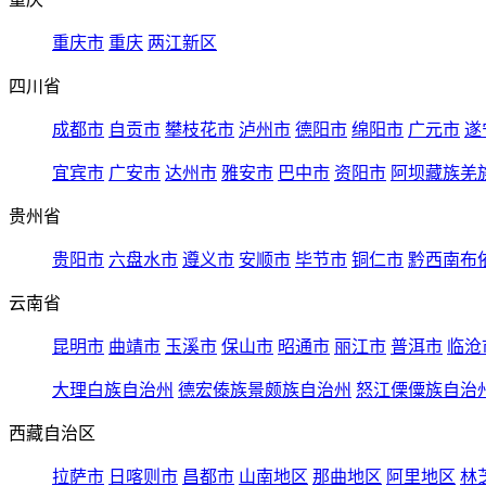
重庆市
重庆
两江新区
四川省
成都市
自贡市
攀枝花市
泸州市
德阳市
绵阳市
广元市
遂
宜宾市
广安市
达州市
雅安市
巴中市
资阳市
阿坝藏族羌
贵州省
贵阳市
六盘水市
遵义市
安顺市
毕节市
铜仁市
黔西南布
云南省
昆明市
曲靖市
玉溪市
保山市
昭通市
丽江市
普洱市
临沧
大理白族自治州
德宏傣族景颇族自治州
怒江傈僳族自治
西藏自治区
拉萨市
日喀则市
昌都市
山南地区
那曲地区
阿里地区
林