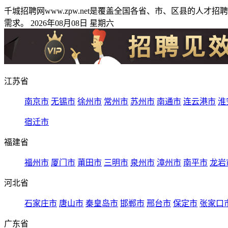
千城招聘网www.zpw.net是覆盖全国各省、市、区县的
需求。 2026年08月08日 星期六
江苏省
南京市
无锡市
徐州市
常州市
苏州市
南通市
连云港市
淮
宿迁市
福建省
福州市
厦门市
莆田市
三明市
泉州市
漳州市
南平市
龙岩
河北省
石家庄市
唐山市
秦皇岛市
邯郸市
邢台市
保定市
张家口
广东省