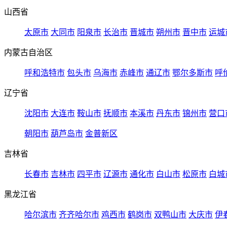
山西省
太原市
大同市
阳泉市
长治市
晋城市
朔州市
晋中市
运城
内蒙古自治区
呼和浩特市
包头市
乌海市
赤峰市
通辽市
鄂尔多斯市
呼
辽宁省
沈阳市
大连市
鞍山市
抚顺市
本溪市
丹东市
锦州市
营口
朝阳市
葫芦岛市
金普新区
吉林省
长春市
吉林市
四平市
辽源市
通化市
白山市
松原市
白城
黑龙江省
哈尔滨市
齐齐哈尔市
鸡西市
鹤岗市
双鸭山市
大庆市
伊