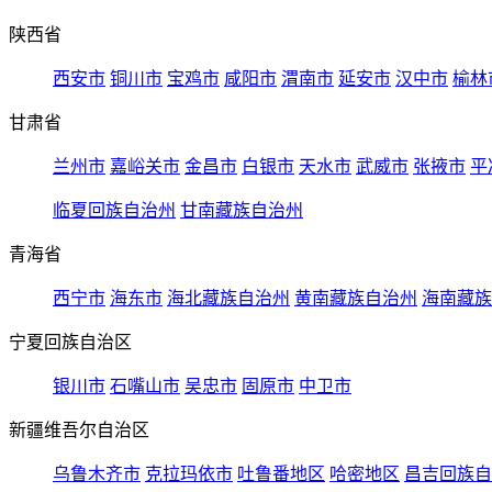
陕西省
西安市
铜川市
宝鸡市
咸阳市
渭南市
延安市
汉中市
榆林
甘肃省
兰州市
嘉峪关市
金昌市
白银市
天水市
武威市
张掖市
平
临夏回族自治州
甘南藏族自治州
青海省
西宁市
海东市
海北藏族自治州
黄南藏族自治州
海南藏族
宁夏回族自治区
银川市
石嘴山市
吴忠市
固原市
中卫市
新疆维吾尔自治区
乌鲁木齐市
克拉玛依市
吐鲁番地区
哈密地区
昌吉回族自