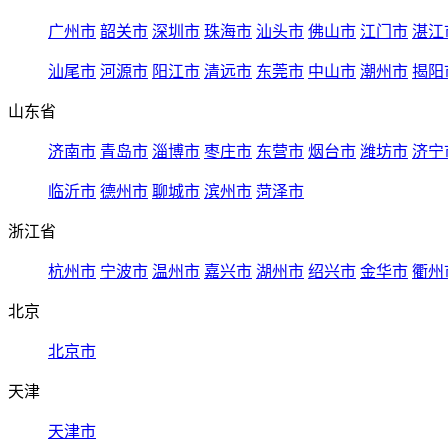
广州市
韶关市
深圳市
珠海市
汕头市
佛山市
江门市
湛江
汕尾市
河源市
阳江市
清远市
东莞市
中山市
潮州市
揭阳
山东省
济南市
青岛市
淄博市
枣庄市
东营市
烟台市
潍坊市
济宁
临沂市
德州市
聊城市
滨州市
菏泽市
浙江省
杭州市
宁波市
温州市
嘉兴市
湖州市
绍兴市
金华市
衢州
北京
北京市
天津
天津市