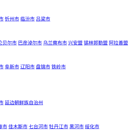
市
忻州市
临汾市
吕梁市
伦贝尔市
巴彦淖尔市
乌兰察布市
兴安盟
锡林郭勒盟
阿拉善盟
市
阜新市
辽阳市
盘锦市
铁岭市
市
延边朝鲜族自治州
春市
佳木斯市
七台河市
牡丹江市
黑河市
绥化市