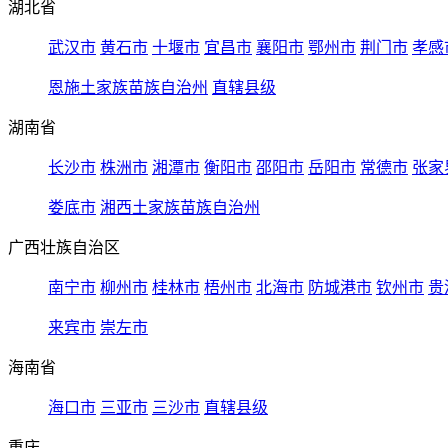
湖北省
武汉市
黄石市
十堰市
宜昌市
襄阳市
鄂州市
荆门市
孝感
恩施土家族苗族自治州
直辖县级
湖南省
长沙市
株洲市
湘潭市
衡阳市
邵阳市
岳阳市
常德市
张家
娄底市
湘西土家族苗族自治州
广西壮族自治区
南宁市
柳州市
桂林市
梧州市
北海市
防城港市
钦州市
贵
来宾市
崇左市
海南省
海口市
三亚市
三沙市
直辖县级
重庆