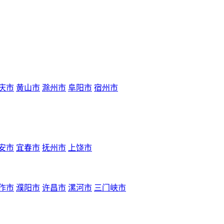
庆市
黄山市
滁州市
阜阳市
宿州市
安市
宜春市
抚州市
上饶市
作市
濮阳市
许昌市
漯河市
三门峡市