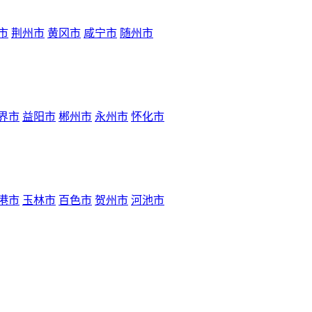
市
荆州市
黄冈市
咸宁市
随州市
界市
益阳市
郴州市
永州市
怀化市
港市
玉林市
百色市
贺州市
河池市