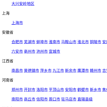
大兴安岭地区
上海
上海市
安徽省
合肥市
芜湖市
蚌埠市
淮南市
马鞍山市
淮北市
铜陵市
安
六安市
亳州市
池州市
宣城市
江西省
南昌市
景德镇市
萍乡市
九江市
新余市
鹰潭市
赣州市
吉
河南省
郑州市
开封市
洛阳市
平顶山市
安阳市
鹤壁市
新乡市
焦
南阳市
商丘市
信阳市
周口市
驻马店市
直辖县级