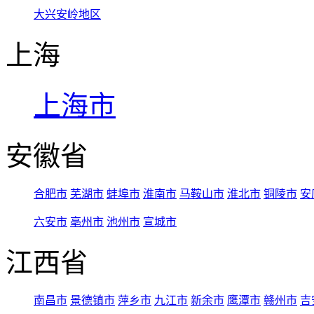
大兴安岭地区
上海
上海市
安徽省
合肥市
芜湖市
蚌埠市
淮南市
马鞍山市
淮北市
铜陵市
安
六安市
亳州市
池州市
宣城市
江西省
南昌市
景德镇市
萍乡市
九江市
新余市
鹰潭市
赣州市
吉