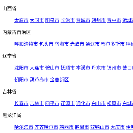
山西省
太原市
大同市
阳泉市
长治市
晋城市
朔州市
晋中市
运城
内蒙古自治区
呼和浩特市
包头市
乌海市
赤峰市
通辽市
鄂尔多斯市
呼
辽宁省
沈阳市
大连市
鞍山市
抚顺市
本溪市
丹东市
锦州市
营口
朝阳市
葫芦岛市
金普新区
吉林省
长春市
吉林市
四平市
辽源市
通化市
白山市
松原市
白城
黑龙江省
哈尔滨市
齐齐哈尔市
鸡西市
鹤岗市
双鸭山市
大庆市
伊