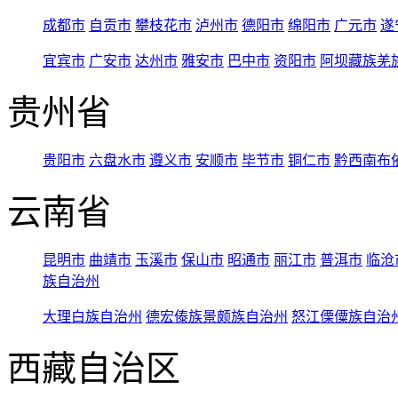
成都市
自贡市
攀枝花市
泸州市
德阳市
绵阳市
广元市
遂
宜宾市
广安市
达州市
雅安市
巴中市
资阳市
阿坝藏族羌
贵州省
贵阳市
六盘水市
遵义市
安顺市
毕节市
铜仁市
黔西南布
云南省
昆明市
曲靖市
玉溪市
保山市
昭通市
丽江市
普洱市
临沧
族自治州
大理白族自治州
德宏傣族景颇族自治州
怒江傈僳族自治
西藏自治区