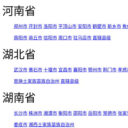
河南省
郑州市
开封市
洛阳市
平顶山市
安阳市
鹤壁市
新乡市
焦
南阳市
商丘市
信阳市
周口市
驻马店市
直辖县级
湖北省
武汉市
黄石市
十堰市
宜昌市
襄阳市
鄂州市
荆门市
孝感
恩施土家族苗族自治州
直辖县级
湖南省
长沙市
株洲市
湘潭市
衡阳市
邵阳市
岳阳市
常德市
张家
娄底市
湘西土家族苗族自治州