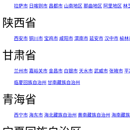
拉萨市
日喀则市
昌都市
山南地区
那曲地区
阿里地区
林
陕西省
西安市
铜川市
宝鸡市
咸阳市
渭南市
延安市
汉中市
榆林
甘肃省
兰州市
嘉峪关市
金昌市
白银市
天水市
武威市
张掖市
平
临夏回族自治州
甘南藏族自治州
青海省
西宁市
海东市
海北藏族自治州
黄南藏族自治州
海南藏族