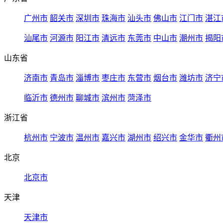
广州市
韶关市
深圳市
珠海市
汕头市
佛山市
江门市
湛江
汕尾市
河源市
阳江市
清远市
东莞市
中山市
潮州市
揭阳
山东省
济南市
青岛市
淄博市
枣庄市
东营市
烟台市
潍坊市
济宁
临沂市
德州市
聊城市
滨州市
菏泽市
浙江省
杭州市
宁波市
温州市
嘉兴市
湖州市
绍兴市
金华市
衢州
北京
北京市
天津
天津市