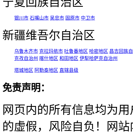
宁夏回族自治区
银川市
石嘴山市
吴忠市
固原市
中卫市
新疆维吾尔自治区
乌鲁木齐市
克拉玛依市
吐鲁番地区
哈密地区
昌吉回族自
克孜自治州
喀什地区
和田地区
伊犁哈萨克自治州
塔城地区
阿勒泰地区
直辖县级
免责声明：
网页内的所有信息均为用
的虚假，风险自负！网站