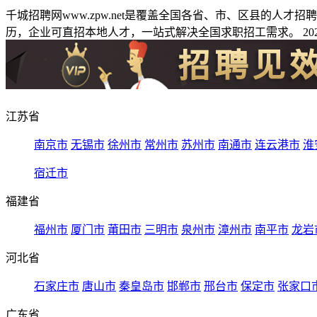
千城招聘网www.zpw.net是覆盖全国各省、市、区县的人
历，企业可直招本地人才，一站式解决全国求职招工需求。 2026
江苏省
南京市
无锡市
徐州市
常州市
苏州市
南通市
连云港市
淮
宿迁市
福建省
福州市
厦门市
莆田市
三明市
泉州市
漳州市
南平市
龙岩
河北省
石家庄市
唐山市
秦皇岛市
邯郸市
邢台市
保定市
张家口
广东省