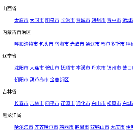
山西省
太原市
大同市
阳泉市
长治市
晋城市
朔州市
晋中市
运城
内蒙古自治区
呼和浩特市
包头市
乌海市
赤峰市
通辽市
鄂尔多斯市
呼
辽宁省
沈阳市
大连市
鞍山市
抚顺市
本溪市
丹东市
锦州市
营口
朝阳市
葫芦岛市
金普新区
吉林省
长春市
吉林市
四平市
辽源市
通化市
白山市
松原市
白城
黑龙江省
哈尔滨市
齐齐哈尔市
鸡西市
鹤岗市
双鸭山市
大庆市
伊