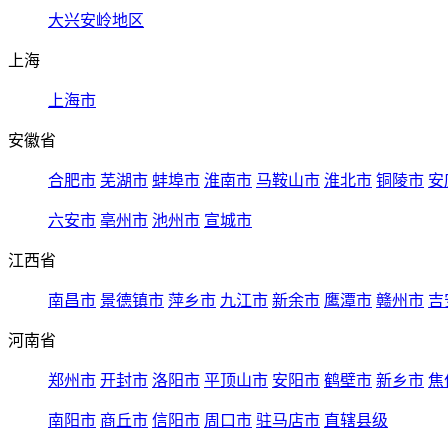
大兴安岭地区
上海
上海市
安徽省
合肥市
芜湖市
蚌埠市
淮南市
马鞍山市
淮北市
铜陵市
安
六安市
亳州市
池州市
宣城市
江西省
南昌市
景德镇市
萍乡市
九江市
新余市
鹰潭市
赣州市
吉
河南省
郑州市
开封市
洛阳市
平顶山市
安阳市
鹤壁市
新乡市
焦
南阳市
商丘市
信阳市
周口市
驻马店市
直辖县级