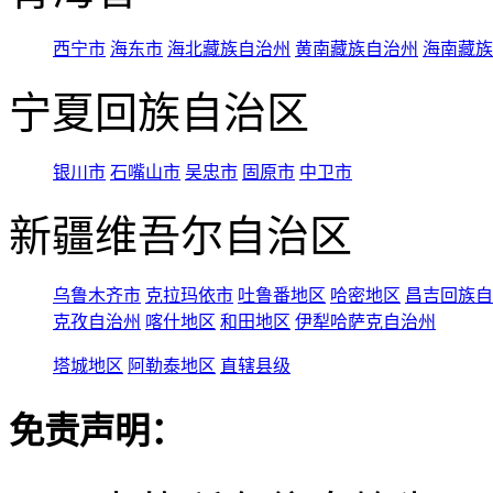
西宁市
海东市
海北藏族自治州
黄南藏族自治州
海南藏族
宁夏回族自治区
银川市
石嘴山市
吴忠市
固原市
中卫市
新疆维吾尔自治区
乌鲁木齐市
克拉玛依市
吐鲁番地区
哈密地区
昌吉回族自
克孜自治州
喀什地区
和田地区
伊犁哈萨克自治州
塔城地区
阿勒泰地区
直辖县级
免责声明：