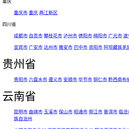
重庆
重庆市
重庆
两江新区
四川省
成都市
自贡市
攀枝花市
泸州市
德阳市
绵阳市
广元市
遂
宜宾市
广安市
达州市
雅安市
巴中市
资阳市
阿坝藏族羌
贵州省
贵阳市
六盘水市
遵义市
安顺市
毕节市
铜仁市
黔西南布
云南省
昆明市
曲靖市
玉溪市
保山市
昭通市
丽江市
普洱市
临沧
族自治州