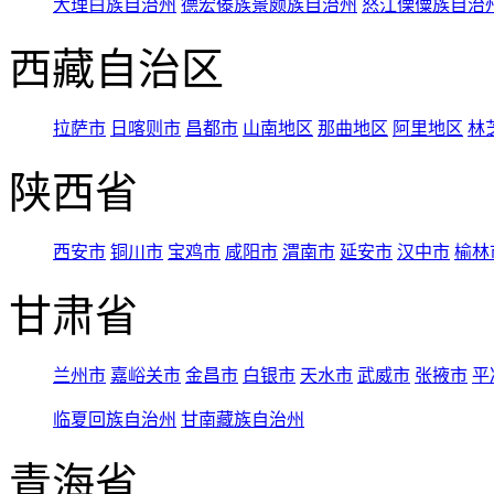
大理白族自治州
德宏傣族景颇族自治州
怒江傈僳族自治
西藏自治区
拉萨市
日喀则市
昌都市
山南地区
那曲地区
阿里地区
林
陕西省
西安市
铜川市
宝鸡市
咸阳市
渭南市
延安市
汉中市
榆林
甘肃省
兰州市
嘉峪关市
金昌市
白银市
天水市
武威市
张掖市
平
临夏回族自治州
甘南藏族自治州
青海省