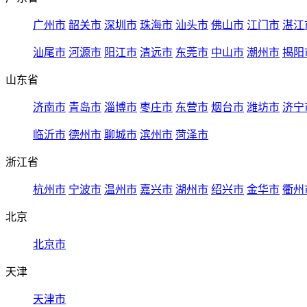
广州市
韶关市
深圳市
珠海市
汕头市
佛山市
江门市
湛江
汕尾市
河源市
阳江市
清远市
东莞市
中山市
潮州市
揭阳
山东省
济南市
青岛市
淄博市
枣庄市
东营市
烟台市
潍坊市
济宁
临沂市
德州市
聊城市
滨州市
菏泽市
浙江省
杭州市
宁波市
温州市
嘉兴市
湖州市
绍兴市
金华市
衢州
北京
北京市
天津
天津市