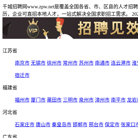
千城招聘网www.zpw.net是覆盖全国各省、市、区县的人
历，企业可直招本地人才，一站式解决全国求职招工需求。 2026
江苏省
南京市
无锡市
徐州市
常州市
苏州市
南通市
连云港市
淮
宿迁市
福建省
福州市
厦门市
莆田市
三明市
泉州市
漳州市
南平市
龙岩
河北省
石家庄市
唐山市
秦皇岛市
邯郸市
邢台市
保定市
张家口
广东省