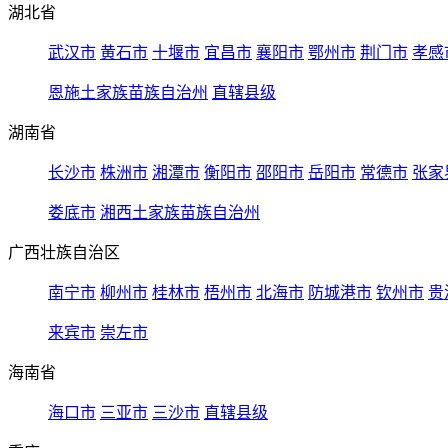
湖北省
武汉市
黄石市
十堰市
宜昌市
襄阳市
鄂州市
荆门市
孝感
恩施土家族苗族自治州
直辖县级
湖南省
长沙市
株洲市
湘潭市
衡阳市
邵阳市
岳阳市
常德市
张家
娄底市
湘西土家族苗族自治州
广西壮族自治区
南宁市
柳州市
桂林市
梧州市
北海市
防城港市
钦州市
贵
来宾市
崇左市
海南省
海口市
三亚市
三沙市
直辖县级