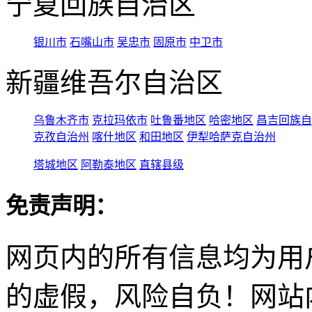
宁夏回族自治区
银川市
石嘴山市
吴忠市
固原市
中卫市
新疆维吾尔自治区
乌鲁木齐市
克拉玛依市
吐鲁番地区
哈密地区
昌吉回族自
克孜自治州
喀什地区
和田地区
伊犁哈萨克自治州
塔城地区
阿勒泰地区
直辖县级
免责声明：
网页内的所有信息均为用
的虚假，风险自负！网站