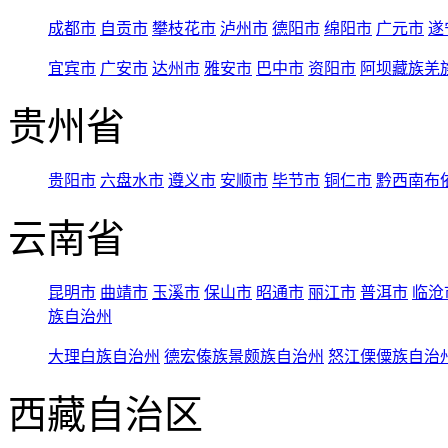
成都市
自贡市
攀枝花市
泸州市
德阳市
绵阳市
广元市
遂
宜宾市
广安市
达州市
雅安市
巴中市
资阳市
阿坝藏族羌
贵州省
贵阳市
六盘水市
遵义市
安顺市
毕节市
铜仁市
黔西南布
云南省
昆明市
曲靖市
玉溪市
保山市
昭通市
丽江市
普洱市
临沧
族自治州
大理白族自治州
德宏傣族景颇族自治州
怒江傈僳族自治
西藏自治区