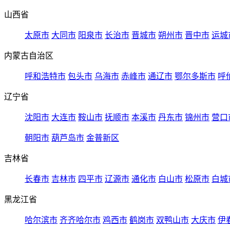
山西省
太原市
大同市
阳泉市
长治市
晋城市
朔州市
晋中市
运城
内蒙古自治区
呼和浩特市
包头市
乌海市
赤峰市
通辽市
鄂尔多斯市
呼
辽宁省
沈阳市
大连市
鞍山市
抚顺市
本溪市
丹东市
锦州市
营口
朝阳市
葫芦岛市
金普新区
吉林省
长春市
吉林市
四平市
辽源市
通化市
白山市
松原市
白城
黑龙江省
哈尔滨市
齐齐哈尔市
鸡西市
鹤岗市
双鸭山市
大庆市
伊