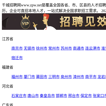
千城招聘网www.zpw.net是覆盖全国各省、市、区县的人
历，企业可直招本地人才，一站式解决全国求职招工需求。 2026
江苏省
南京市
无锡市
徐州市
常州市
苏州市
南通市
连云港市
淮
宿迁市
福建省
福州市
厦门市
莆田市
三明市
泉州市
漳州市
南平市
龙岩
河北省
石家庄市
唐山市
秦皇岛市
邯郸市
邢台市
保定市
张家口
广东省