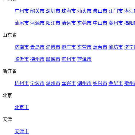
广州市
韶关市
深圳市
珠海市
汕头市
佛山市
江门市
湛江
汕尾市
河源市
阳江市
清远市
东莞市
中山市
潮州市
揭阳
山东省
济南市
青岛市
淄博市
枣庄市
东营市
烟台市
潍坊市
济宁
临沂市
德州市
聊城市
滨州市
菏泽市
浙江省
杭州市
宁波市
温州市
嘉兴市
湖州市
绍兴市
金华市
衢州
北京
北京市
天津
天津市