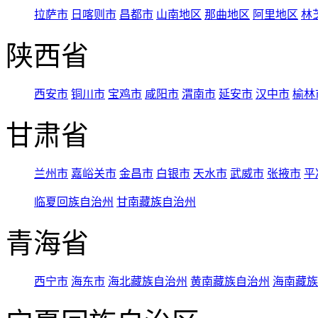
拉萨市
日喀则市
昌都市
山南地区
那曲地区
阿里地区
林
陕西省
西安市
铜川市
宝鸡市
咸阳市
渭南市
延安市
汉中市
榆林
甘肃省
兰州市
嘉峪关市
金昌市
白银市
天水市
武威市
张掖市
平
临夏回族自治州
甘南藏族自治州
青海省
西宁市
海东市
海北藏族自治州
黄南藏族自治州
海南藏族