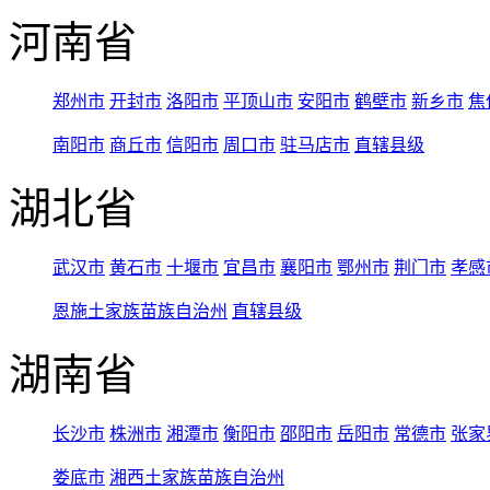
河南省
郑州市
开封市
洛阳市
平顶山市
安阳市
鹤壁市
新乡市
焦
南阳市
商丘市
信阳市
周口市
驻马店市
直辖县级
湖北省
武汉市
黄石市
十堰市
宜昌市
襄阳市
鄂州市
荆门市
孝感
恩施土家族苗族自治州
直辖县级
湖南省
长沙市
株洲市
湘潭市
衡阳市
邵阳市
岳阳市
常德市
张家
娄底市
湘西土家族苗族自治州