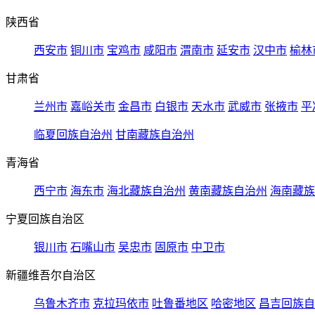
陕西省
西安市
铜川市
宝鸡市
咸阳市
渭南市
延安市
汉中市
榆林
甘肃省
兰州市
嘉峪关市
金昌市
白银市
天水市
武威市
张掖市
平
临夏回族自治州
甘南藏族自治州
青海省
西宁市
海东市
海北藏族自治州
黄南藏族自治州
海南藏族
宁夏回族自治区
银川市
石嘴山市
吴忠市
固原市
中卫市
新疆维吾尔自治区
乌鲁木齐市
克拉玛依市
吐鲁番地区
哈密地区
昌吉回族自