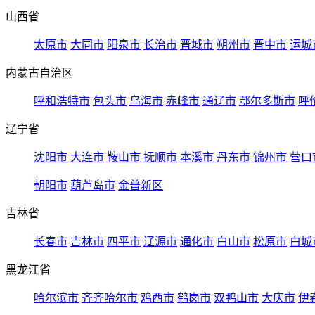
山西省
太原市
大同市
阳泉市
长治市
晋城市
朔州市
晋中市
运城
内蒙古自治区
呼和浩特市
包头市
乌海市
赤峰市
通辽市
鄂尔多斯市
呼
辽宁省
沈阳市
大连市
鞍山市
抚顺市
本溪市
丹东市
锦州市
营口
朝阳市
葫芦岛市
金普新区
吉林省
长春市
吉林市
四平市
辽源市
通化市
白山市
松原市
白城
黑龙江省
哈尔滨市
齐齐哈尔市
鸡西市
鹤岗市
双鸭山市
大庆市
伊