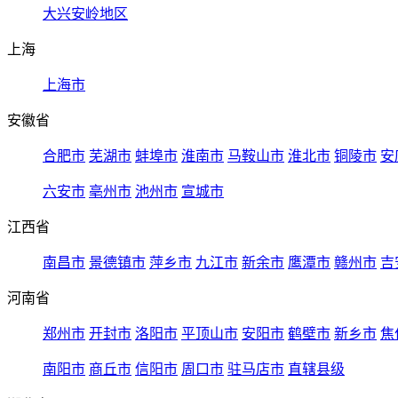
大兴安岭地区
上海
上海市
安徽省
合肥市
芜湖市
蚌埠市
淮南市
马鞍山市
淮北市
铜陵市
安
六安市
亳州市
池州市
宣城市
江西省
南昌市
景德镇市
萍乡市
九江市
新余市
鹰潭市
赣州市
吉
河南省
郑州市
开封市
洛阳市
平顶山市
安阳市
鹤壁市
新乡市
焦
南阳市
商丘市
信阳市
周口市
驻马店市
直辖县级