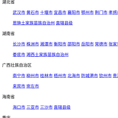
湖北省
武汉市
黄石市
十堰市
宜昌市
襄阳市
鄂州市
荆门市
孝感
恩施土家族苗族自治州
直辖县级
湖南省
长沙市
株洲市
湘潭市
衡阳市
邵阳市
岳阳市
常德市
张家
娄底市
湘西土家族苗族自治州
广西壮族自治区
南宁市
柳州市
桂林市
梧州市
北海市
防城港市
钦州市
贵
来宾市
崇左市
海南省
海口市
三亚市
三沙市
直辖县级
重庆