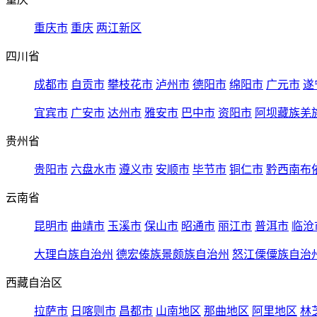
重庆市
重庆
两江新区
四川省
成都市
自贡市
攀枝花市
泸州市
德阳市
绵阳市
广元市
遂
宜宾市
广安市
达州市
雅安市
巴中市
资阳市
阿坝藏族羌
贵州省
贵阳市
六盘水市
遵义市
安顺市
毕节市
铜仁市
黔西南布
云南省
昆明市
曲靖市
玉溪市
保山市
昭通市
丽江市
普洱市
临沧
大理白族自治州
德宏傣族景颇族自治州
怒江傈僳族自治
西藏自治区
拉萨市
日喀则市
昌都市
山南地区
那曲地区
阿里地区
林