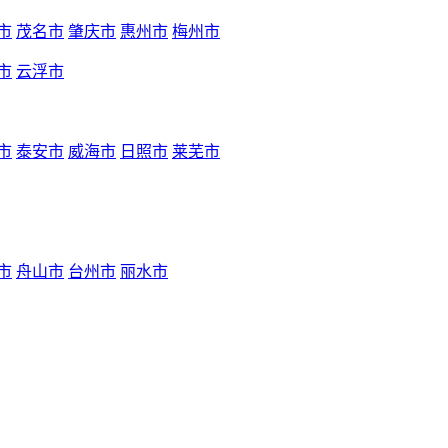
市
茂名市
肇庆市
惠州市
梅州市
市
云浮市
市
泰安市
威海市
日照市
莱芜市
市
舟山市
台州市
丽水市