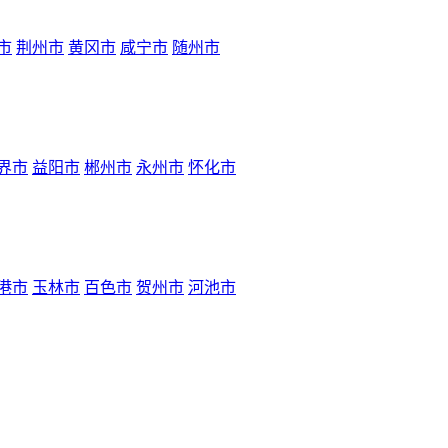
市
荆州市
黄冈市
咸宁市
随州市
界市
益阳市
郴州市
永州市
怀化市
港市
玉林市
百色市
贺州市
河池市