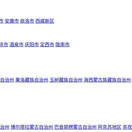
市
安康市
商洛市
西咸新区
凉市
酒泉市
庆阳市
定西市
陇南市
自治州
果洛藏族自治州
玉树藏族自治州
海西蒙古族藏族自治州
治州
博尔塔拉蒙古自治州
巴音郭楞蒙古自治州
阿克苏地区
克孜