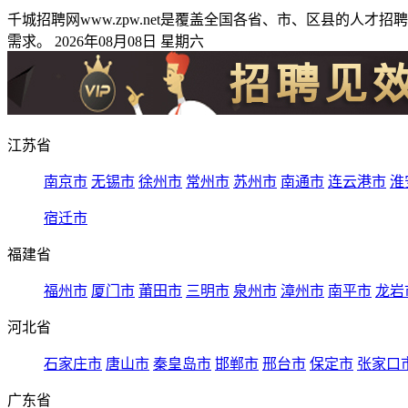
千城招聘网www.zpw.net是覆盖全国各省、市、区县的
需求。 2026年08月08日 星期六
江苏省
南京市
无锡市
徐州市
常州市
苏州市
南通市
连云港市
淮
宿迁市
福建省
福州市
厦门市
莆田市
三明市
泉州市
漳州市
南平市
龙岩
河北省
石家庄市
唐山市
秦皇岛市
邯郸市
邢台市
保定市
张家口
广东省