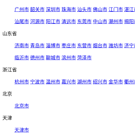
广州市
韶关市
深圳市
珠海市
汕头市
佛山市
江门市
湛江
汕尾市
河源市
阳江市
清远市
东莞市
中山市
潮州市
揭阳
山东省
济南市
青岛市
淄博市
枣庄市
东营市
烟台市
潍坊市
济宁
临沂市
德州市
聊城市
滨州市
菏泽市
浙江省
杭州市
宁波市
温州市
嘉兴市
湖州市
绍兴市
金华市
衢州
北京
北京市
天津
天津市