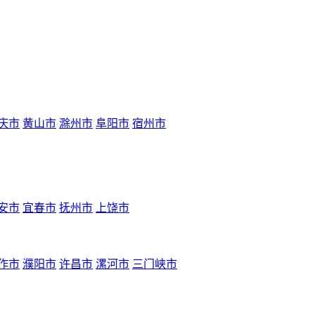
庆市
黄山市
滁州市
阜阳市
宿州市
安市
宜春市
抚州市
上饶市
作市
濮阳市
许昌市
漯河市
三门峡市