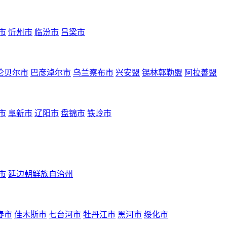
市
忻州市
临汾市
吕梁市
伦贝尔市
巴彦淖尔市
乌兰察布市
兴安盟
锡林郭勒盟
阿拉善盟
市
阜新市
辽阳市
盘锦市
铁岭市
市
延边朝鲜族自治州
春市
佳木斯市
七台河市
牡丹江市
黑河市
绥化市