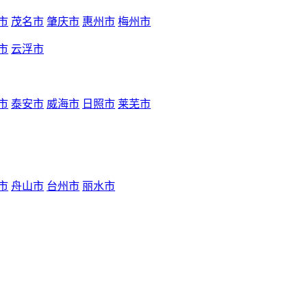
市
茂名市
肇庆市
惠州市
梅州市
市
云浮市
市
泰安市
威海市
日照市
莱芜市
市
舟山市
台州市
丽水市