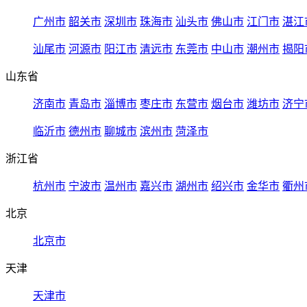
广州市
韶关市
深圳市
珠海市
汕头市
佛山市
江门市
湛江
汕尾市
河源市
阳江市
清远市
东莞市
中山市
潮州市
揭阳
山东省
济南市
青岛市
淄博市
枣庄市
东营市
烟台市
潍坊市
济宁
临沂市
德州市
聊城市
滨州市
菏泽市
浙江省
杭州市
宁波市
温州市
嘉兴市
湖州市
绍兴市
金华市
衢州
北京
北京市
天津
天津市