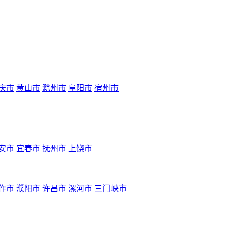
庆市
黄山市
滁州市
阜阳市
宿州市
安市
宜春市
抚州市
上饶市
作市
濮阳市
许昌市
漯河市
三门峡市