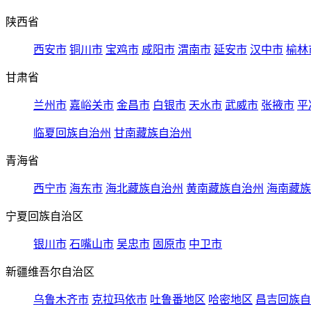
陕西省
西安市
铜川市
宝鸡市
咸阳市
渭南市
延安市
汉中市
榆林
甘肃省
兰州市
嘉峪关市
金昌市
白银市
天水市
武威市
张掖市
平
临夏回族自治州
甘南藏族自治州
青海省
西宁市
海东市
海北藏族自治州
黄南藏族自治州
海南藏族
宁夏回族自治区
银川市
石嘴山市
吴忠市
固原市
中卫市
新疆维吾尔自治区
乌鲁木齐市
克拉玛依市
吐鲁番地区
哈密地区
昌吉回族自