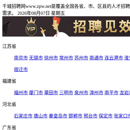
千城招聘网www.zpw.net是覆盖全国各省、市、区县的
需求。 2026年08月07日 星期五
江苏省
南京市
无锡市
徐州市
常州市
苏州市
南通市
连云港市
淮
宿迁市
福建省
福州市
厦门市
莆田市
三明市
泉州市
漳州市
南平市
龙岩
河北省
石家庄市
唐山市
秦皇岛市
邯郸市
邢台市
保定市
张家口
广东省