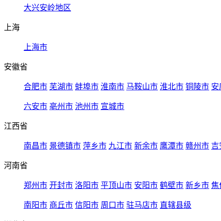
大兴安岭地区
上海
上海市
安徽省
合肥市
芜湖市
蚌埠市
淮南市
马鞍山市
淮北市
铜陵市
安
六安市
亳州市
池州市
宣城市
江西省
南昌市
景德镇市
萍乡市
九江市
新余市
鹰潭市
赣州市
吉
河南省
郑州市
开封市
洛阳市
平顶山市
安阳市
鹤壁市
新乡市
焦
南阳市
商丘市
信阳市
周口市
驻马店市
直辖县级