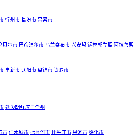
市
忻州市
临汾市
吕梁市
伦贝尔市
巴彦淖尔市
乌兰察布市
兴安盟
锡林郭勒盟
阿拉善盟
市
阜新市
辽阳市
盘锦市
铁岭市
市
延边朝鲜族自治州
春市
佳木斯市
七台河市
牡丹江市
黑河市
绥化市