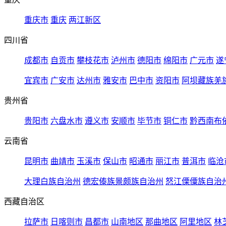
重庆市
重庆
两江新区
四川省
成都市
自贡市
攀枝花市
泸州市
德阳市
绵阳市
广元市
遂
宜宾市
广安市
达州市
雅安市
巴中市
资阳市
阿坝藏族羌
贵州省
贵阳市
六盘水市
遵义市
安顺市
毕节市
铜仁市
黔西南布
云南省
昆明市
曲靖市
玉溪市
保山市
昭通市
丽江市
普洱市
临沧
大理白族自治州
德宏傣族景颇族自治州
怒江傈僳族自治
西藏自治区
拉萨市
日喀则市
昌都市
山南地区
那曲地区
阿里地区
林