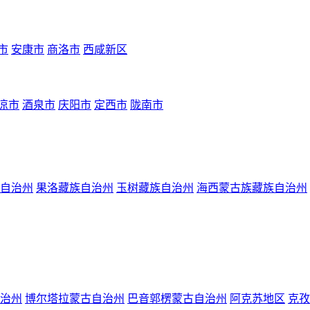
市
安康市
商洛市
西咸新区
凉市
酒泉市
庆阳市
定西市
陇南市
自治州
果洛藏族自治州
玉树藏族自治州
海西蒙古族藏族自治州
治州
博尔塔拉蒙古自治州
巴音郭楞蒙古自治州
阿克苏地区
克孜