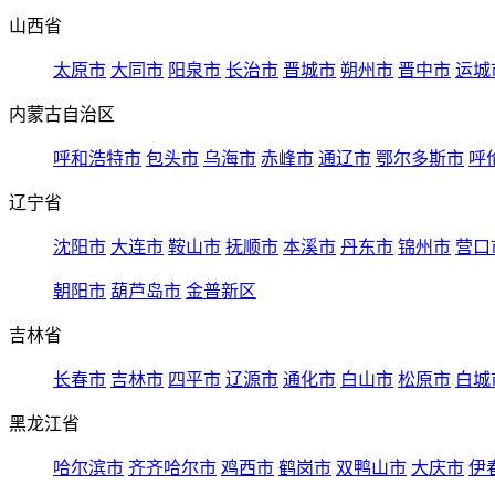
山西省
太原市
大同市
阳泉市
长治市
晋城市
朔州市
晋中市
运城
内蒙古自治区
呼和浩特市
包头市
乌海市
赤峰市
通辽市
鄂尔多斯市
呼
辽宁省
沈阳市
大连市
鞍山市
抚顺市
本溪市
丹东市
锦州市
营口
朝阳市
葫芦岛市
金普新区
吉林省
长春市
吉林市
四平市
辽源市
通化市
白山市
松原市
白城
黑龙江省
哈尔滨市
齐齐哈尔市
鸡西市
鹤岗市
双鸭山市
大庆市
伊