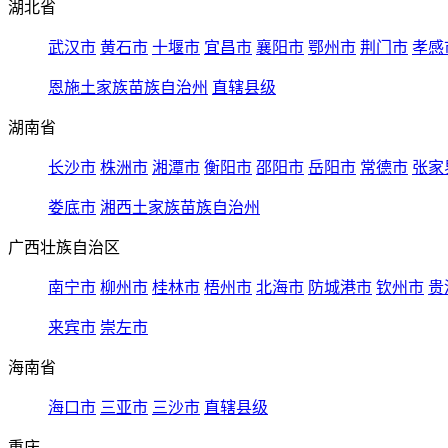
湖北省
武汉市
黄石市
十堰市
宜昌市
襄阳市
鄂州市
荆门市
孝感
恩施土家族苗族自治州
直辖县级
湖南省
长沙市
株洲市
湘潭市
衡阳市
邵阳市
岳阳市
常德市
张家
娄底市
湘西土家族苗族自治州
广西壮族自治区
南宁市
柳州市
桂林市
梧州市
北海市
防城港市
钦州市
贵
来宾市
崇左市
海南省
海口市
三亚市
三沙市
直辖县级
重庆