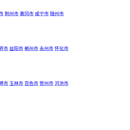
市
荆州市
黄冈市
咸宁市
随州市
界市
益阳市
郴州市
永州市
怀化市
港市
玉林市
百色市
贺州市
河池市