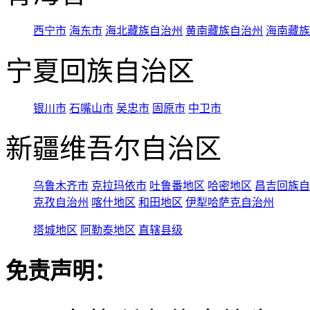
西宁市
海东市
海北藏族自治州
黄南藏族自治州
海南藏族
宁夏回族自治区
银川市
石嘴山市
吴忠市
固原市
中卫市
新疆维吾尔自治区
乌鲁木齐市
克拉玛依市
吐鲁番地区
哈密地区
昌吉回族自
克孜自治州
喀什地区
和田地区
伊犁哈萨克自治州
塔城地区
阿勒泰地区
直辖县级
免责声明：