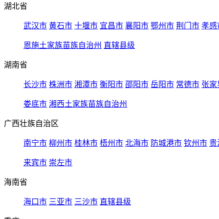
湖北省
武汉市
黄石市
十堰市
宜昌市
襄阳市
鄂州市
荆门市
孝感
恩施土家族苗族自治州
直辖县级
湖南省
长沙市
株洲市
湘潭市
衡阳市
邵阳市
岳阳市
常德市
张家
娄底市
湘西土家族苗族自治州
广西壮族自治区
南宁市
柳州市
桂林市
梧州市
北海市
防城港市
钦州市
贵
来宾市
崇左市
海南省
海口市
三亚市
三沙市
直辖县级