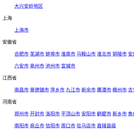
大兴安岭地区
上海
上海市
安徽省
合肥市
芜湖市
蚌埠市
淮南市
马鞍山市
淮北市
铜陵市
安
六安市
亳州市
池州市
宣城市
江西省
南昌市
景德镇市
萍乡市
九江市
新余市
鹰潭市
赣州市
吉
河南省
郑州市
开封市
洛阳市
平顶山市
安阳市
鹤壁市
新乡市
焦
南阳市
商丘市
信阳市
周口市
驻马店市
直辖县级