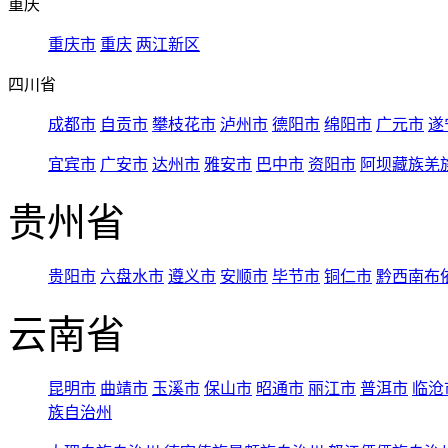
重庆
重庆市
重庆
两江新区
四川省
成都市
自贡市
攀枝花市
泸州市
德阳市
绵阳市
广元市
遂
宜宾市
广安市
达州市
雅安市
巴中市
资阳市
阿坝藏族羌
贵州省
贵阳市
六盘水市
遵义市
安顺市
毕节市
铜仁市
黔西南布
云南省
昆明市
曲靖市
玉溪市
保山市
昭通市
丽江市
普洱市
临沧
族自治州