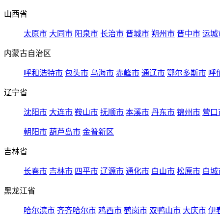
山西省
太原市
大同市
阳泉市
长治市
晋城市
朔州市
晋中市
运城
内蒙古自治区
呼和浩特市
包头市
乌海市
赤峰市
通辽市
鄂尔多斯市
呼
辽宁省
沈阳市
大连市
鞍山市
抚顺市
本溪市
丹东市
锦州市
营口
朝阳市
葫芦岛市
金普新区
吉林省
长春市
吉林市
四平市
辽源市
通化市
白山市
松原市
白城
黑龙江省
哈尔滨市
齐齐哈尔市
鸡西市
鹤岗市
双鸭山市
大庆市
伊