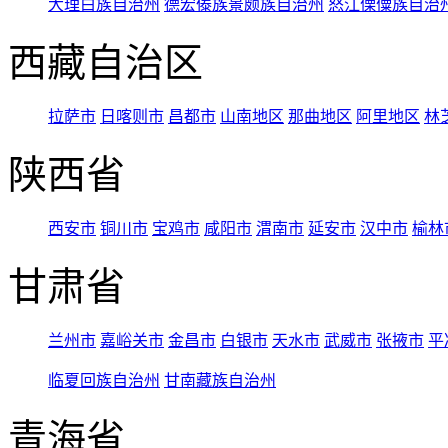
大理白族自治州
德宏傣族景颇族自治州
怒江傈僳族自治
西藏自治区
拉萨市
日喀则市
昌都市
山南地区
那曲地区
阿里地区
林
陕西省
西安市
铜川市
宝鸡市
咸阳市
渭南市
延安市
汉中市
榆林
甘肃省
兰州市
嘉峪关市
金昌市
白银市
天水市
武威市
张掖市
平
临夏回族自治州
甘南藏族自治州
青海省