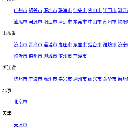
广州市
韶关市
深圳市
珠海市
汕头市
佛山市
江门市
湛江
汕尾市
河源市
阳江市
清远市
东莞市
中山市
潮州市
揭阳
山东省
济南市
青岛市
淄博市
枣庄市
东营市
烟台市
潍坊市
济宁
临沂市
德州市
聊城市
滨州市
菏泽市
浙江省
杭州市
宁波市
温州市
嘉兴市
湖州市
绍兴市
金华市
衢州
北京
北京市
天津
天津市