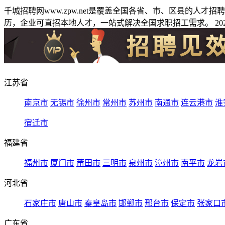
千城招聘网www.zpw.net是覆盖全国各省、市、区县的人
历，企业可直招本地人才，一站式解决全国求职招工需求。 2026
江苏省
南京市
无锡市
徐州市
常州市
苏州市
南通市
连云港市
淮
宿迁市
福建省
福州市
厦门市
莆田市
三明市
泉州市
漳州市
南平市
龙岩
河北省
石家庄市
唐山市
秦皇岛市
邯郸市
邢台市
保定市
张家口
广东省